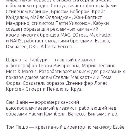
в большом городе». Сотрудничает с фотографами
Стивеном Кляйном, Брюсом Вебером, Крейг
Кэйделом, Майлс Олдриджем, Жан-Баптист
Мандрино, стилистом Патти Уилсоном. Кабуки
создает образы для рекламных кампаний
косметических брендов МАС, L’Oreal, Max Factor
и NARS, работает с модными брендами: Escada,
DSquared, D&G, Alberta Ferreti..
Шарлотта Тилбури — главный визажист
у фотографов Терри Ричардсона, Марио Тестино,
Mert & Marcus. Разрабатывает макияж для рекламных
показов домов моды Стеллы Маккартни и Тома
Форда. Создатель образов Дженнифер Лопес,
Кристен Стюарт и Пенелопы Круз.
Сэм Файн — афроамериканский
высокооплачиваемый визажист, работающий над
образами Наоми Кэмпбелл, Ванессы Вильямс и др.
Том Пешо — креативный директор по макияжу Estée