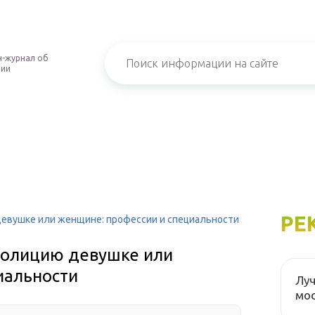
-журнал об
нии
РЕ
 девушке или женщине: профессии и специальности
 полицию девушке или
иальности
Луч
мос