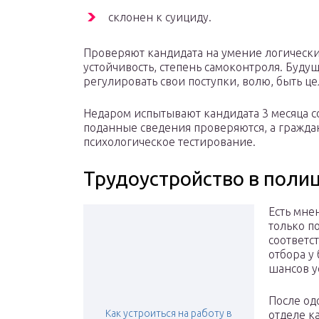
склонен к суициду.
Проверяют кандидата на умение логическ
устойчивость, степень самоконтроля. Буд
регулировать свои поступки, волю, быть 
Недаром испытывают кандидата 3 месяца со
поданные сведения проверяются, а гражд
психологическое тестирование.
Трудоустройство в поли
Есть мне
только п
соответс
отбора у
шансов у
После од
Как устроиться на работу в
отделе к