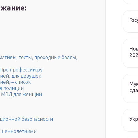
жание:
Гос
Нов
202
мативы, тесты, проходные баллы,
 Про профессии.ру
ией, для девушек
ией, – список
Мук
в полиции
сда
в МВД для женщин
Ук
ационной безопасности
ершеннолетними