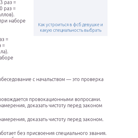
3 раз =
0 раз =
аллов).
 при наборе
Как устроиться в фсб девушке и
какую специальность выбрать
аз =
 =
ла).
наборе
собеседование с начальством — это проверка
опровождается провокационными вопросами.
намерения, доказать чистоту перед законом
намерения, доказать чистоту перед законом.
аботает без присвоения специального звания.