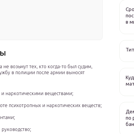
Сро
пос
в м
Тит
бы
не возьмут тех, кто когда-то был судим,
лужбу в полиции после армии выносят
Куд
мат
 и наркотическими веществами;
оте психотропных и наркотических веществ;
Дем
нтами;
по 
бан
 руководство;