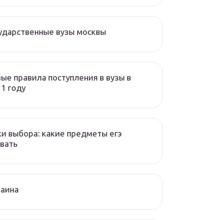
ударственные вузы москвы
ые правила поступления в вузы в
1 году
и выбора: какие предметы егэ
вать
раина