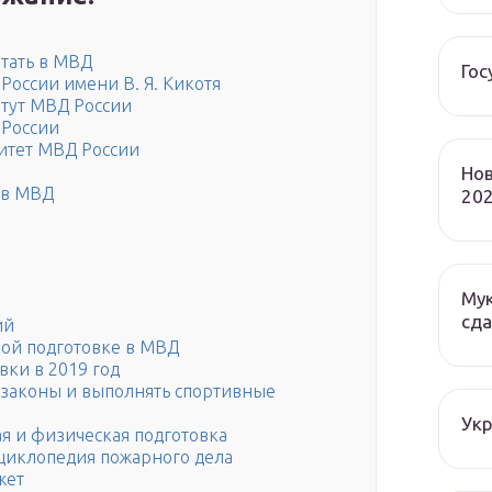
отать в МВД
Гос
оссии имени В. Я. Кикотя
тут МВД России
 России
итет МВД России
Нов
 в МВД
202
Мук
сда
ий
ой подготовке в МВД
ки в 2019 год
 законы и выполнять спортивные
Ук
я и физическая подготовка
энциклопедия пожарного дела
жет