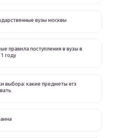
ударственные вузы москвы
ые правила поступления в вузы в
1 году
и выбора: какие предметы егэ
вать
раина