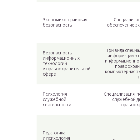
Экономико-правовая
Специализац
безопасность
обеспечение э
Три вида специ
Безопасность
информации в 
информационных
информационно-
технологий
правоохран
в правоохранительной
компьютерная эк
сфере
Психология
Специализация: 
служебной
служебной д
деятельности
правоох
Педагогика
и психология