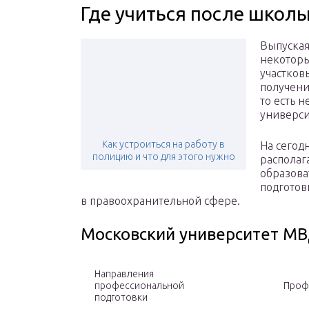
Где учиться после школы
Выпуская
некоторы
участков
получени
то есть 
универси
Как устроиться на работу в
На сегод
полицию и что для этого нужно
располаг
образова
подготов
в правоохранительной сфере.
Московский университет МВД
Направления
профессиональной
Профи
подготовки