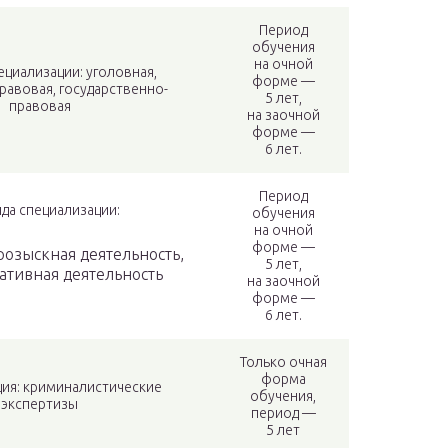
Период
обучения
на очной
ециализации: уголовная,
форме —
равовая, государственно-
5 лет,
правовая
на заочной
форме —
6 лет.
Период
ида специализации:
обучения
на очной
форме —
озыскная деятельность,
5 лет,
ативная деятельность
на заочной
форме —
6 лет.
Только очная
форма
ия: криминалистические
обучения,
экспертизы
период —
5 лет