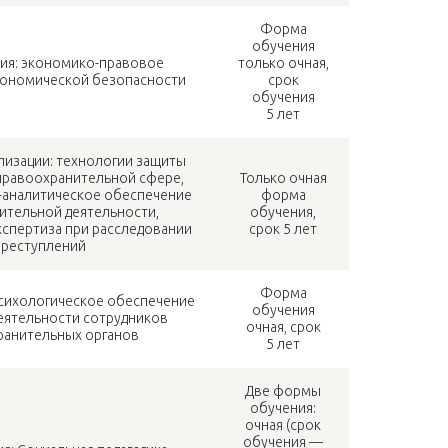
Форма
обучения
ия: экономико-правовое
только очная,
кономической безопасности
срок
обучения
5 лет
ализации: технологии защиты
правоохранительной сфере,
Только очная
аналитическое обеспечение
форма
ительной деятельности,
обучения,
спертиза при расследовании
срок 5 лет
преступлений
Форма
психологическое обеспечение
обучения
еятельности сотрудников
очная, срок
ранительных органов
5 лет
Две формы
обучения:
очная (срок
обучения —