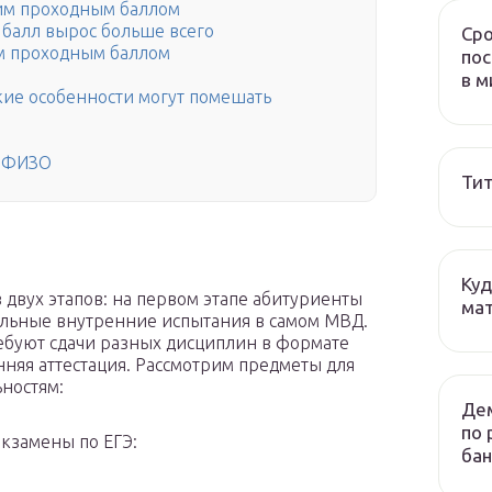
им проходным баллом
 балл вырос больше всего
Сро
м проходным баллом
пос
в м
кие особенности могут помешать
о ФИЗО
Тит
Куд
 двух этапов: на первом этапе абитуриенты
мат
тельные внутренние испытания в самом МВД.
ребуют сдачи разных дисциплин в формате
енняя аттестация. Рассмотрим предметы для
ностям:
Дем
по 
Экзамены по ЕГЭ:
бан