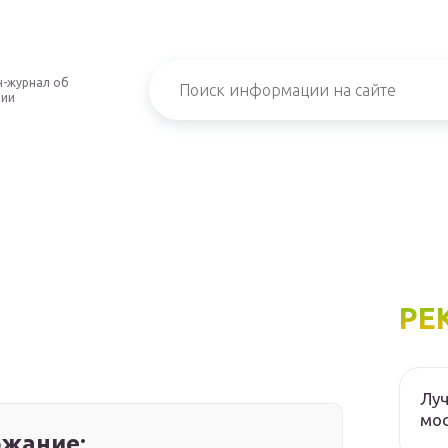
-журнал об
нии
РЕ
Луч
мос
жание: