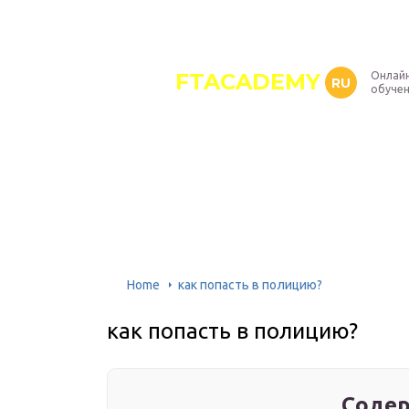
FTACADEMY
Онлайн
RU
обуче
Home
​​как попасть в полицию?
​​как попасть в полицию?
Содер