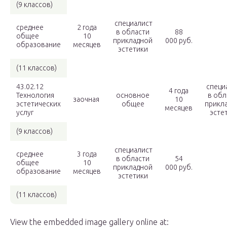
(9 классов)
специалист
среднее
2 года
в области
88
общее
10
прикладной
000 руб.
образование
месяцев
эстетики
(11 классов)
43.02.12
специ
4 года
Технология
основное
в обл
заочная
10
эстетических
общее
прикл
месяцев
услуг
эсте
(9 классов)
специалист
среднее
3 года
в области
54
общее
10
прикладной
000 руб.
образование
месяцев
эстетики
(11 классов)
View the embedded image gallery online at: