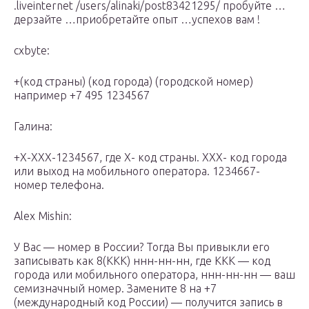
.liveinternet /users/alinaki/post83421295/ пробуйте …
дерзайте …приобретайте опыт …успехов вам !
cxbyte:
+(код страны) (код города) (городской номер)
например +7 495 1234567
Галина:
+Х-ХХХ-1234567, где Х- код страны. ХХХ- код города
или выход на мобильного оператора. 1234667-
номер телефона.
Alex Mishin:
У Вас — номер в России? Тогда Вы привыкли его
записывать как 8(ККК) ннн-нн-нн, где ККК — код
города или мобильного оператора, ннн-нн-нн — ваш
семизначный номер. Замените 8 на +7
(международный код России) — получится запись в