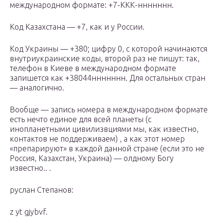
международном формате: +7-ККК-ннннннн.
Код Казахстана — +7, как и у России.
Код Украины — +380; цифру 0, с которой начинаются
внутриукраинские коды, второй раз не пишут: так,
телефон в Киеве в международном формате
запишется как +38044ннннннн. Для остальных стран
— аналогично.
Вообще — запись номера в международном формате
есть нечто единое для всей планеты (с
инопланетными цивилизвциями мы, как известно,
контактов не поддерживаем) , а как этот номер
«препарируют» в каждой данной стране (если это не
Россия, Казахстан, Украина) — олдному Богу
известно.. .
руслан Степанов:
z yt gjybvf.