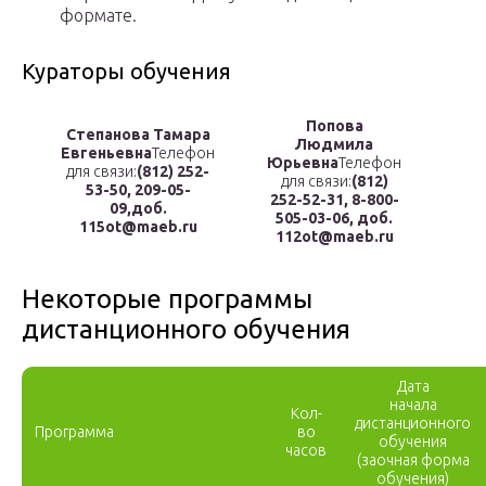
формате.
Кураторы обучения
Попова
Степанова Тамара
Людмила
Евгеньевна
Телефон
Юрьевна
Телефон
для связи:
(812) 252-
для связи:
(812)
53-50, 209-05-
252-52-31, 8-800-
09,доб.
505-03-06, доб.
115ot@maeb.ru
112ot@maeb.ru
Некоторые программы
дистанционного обучения
Дата
начала
Кол-
дистанционного
Программа
во
обучения
часов
(заочная форма
обучения)