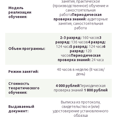
занятия, практическое
(производственное) обучение и
Модель
самостоятельная
реализации
работа
Периодическая
обучения:
проверка знаний:
аудиторные
занятия, самостоятельная
работа
2-3 разряд:
160 часов
3
разряд:
136 часов
4 разряд:
124 часа
5 разряд:
124 часа
6
Объем программы:
разряд:
120
часов
Периодическая
проверка знаний:
24 часа
40 часов в неделю (8 часов/
Режим занятий:
день)
Стоимость
4 000 рублей
Периодическая
теоретического
проверка знаний
1 800 рублей
обучения:
Выписка из протокола,
Выдаваемый
свидетельство и (или)
документ:
удостоверение установленного
образца