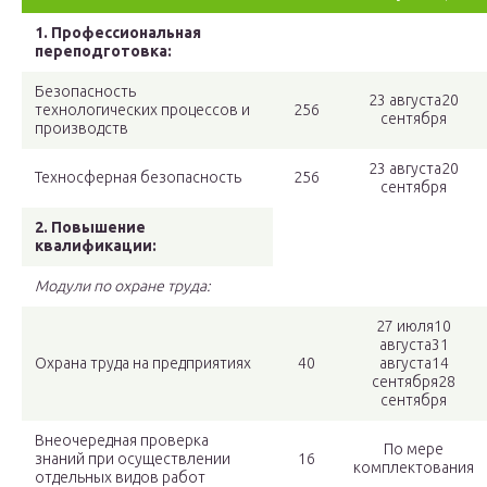
1. Профессиональная
переподготовка:
Безопасность
23 августа20
технологических процессов и
256
сентября
производств
23 августа20
Техносферная безопасность
256
сентября
2. Повышение
квалификации:
Модули по охране труда:
27 июля10
августа31
Охрана труда на предприятиях
40
августа14
сентября28
сентября
Внеочередная проверка
По мере
знаний при осуществлении
16
комплектования
отдельных видов работ