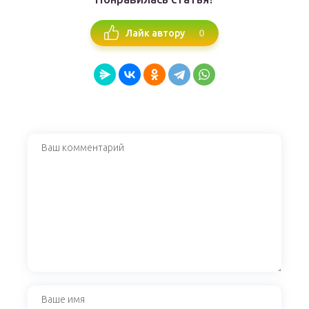
0
Лайк автору