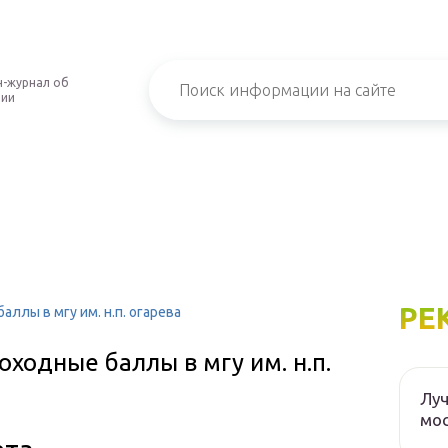
-журнал об
нии
РЕ
ллы в мгу им. н.п. огарева
ходные баллы в мгу им. н.п.
Луч
мос