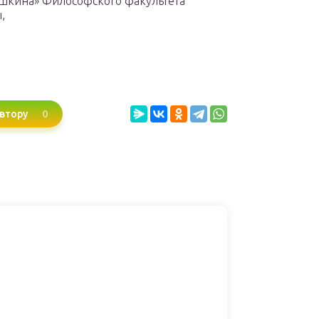
ушкина» Философского факультета
,
0
втору