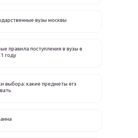
ударственные вузы москвы
ые правила поступления в вузы в
1 году
и выбора: какие предметы егэ
вать
раина