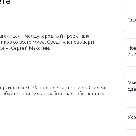
ета
Гос
аголица» – международный проект для
чиков со всего мира. Среди членов жюри
Нов
рян, Сергей Махотин,
202
Мук
верситетом 20.35 проведёт интенсив «От идеи
сда
робуйте свои силы в работе над собственным
Ук