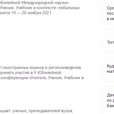
 Юбилейной Международной научно-
Ученик. Учебник в контексте глобальных
Сро
оится 19 — 20 ноября 2021
пос
в м
Тит
Куд
ет иностранных языков и регионоведения
мат
принять участие в X Юбилейной
конференции «Учитель. Ученик. Учебник в
Дем
по 
бан
шает: ученых, преподавателей вузов,