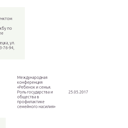
м
унктом
т
жбу по
ее
цка, ул.
3-76-94,
Международная
конференция
«Ребенок и семья.
Роль государства и
25.05.2017
общества в
профилактике
семейного насилия»