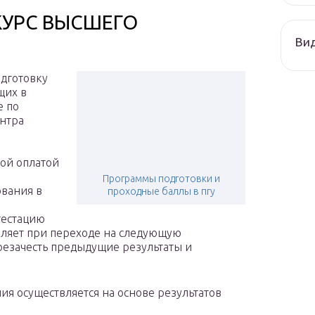
КУРС ВЫСШЕГО
Ви
одготовку
щих в
е по
нтра
ой оплатой
Программы подготовки и
ования в
проходные баллы в пгу
тестацию
оляет при переходе на следующую
резачесть предыдущие результаты и
я осуществляется на основе результатов