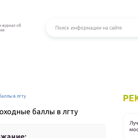
-журнал об
нии
РЕ
баллы в лгту
оходные баллы в лгту
Луч
мос
жание: