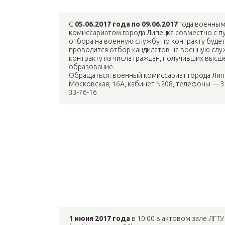
С
05.06.2017 года по 09.06.2017
года военны
комиссариатом города Липецка совместно с п
отбора на военную службу по контракту буде
проводится отбор кандидатов на военную слу
контракту из числа граждан, получивших высш
образование.
Обращаться: военный комиссариат города Липе
Московская, 16А, кабинет N208, телефоны — 3
33-76-16
1 июня 2017 года
в 10:00 в актовом зале ЛГТУ