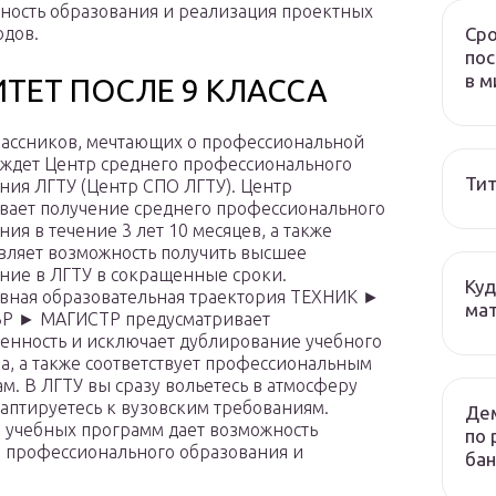
ность образования и реализация проектных
Сро
одов.
пос
в м
ТЕТ ПОСЛЕ 9 КЛАССА
ассников, мечтающих о профессиональной
 ждет Центр среднего профессионального
Тит
ния ЛГТУ (Центр СПО ЛГТУ). Центр
вает получение среднего профессионального
ния в течение 3 лет 10 месяцев, а также
вляет возможность получить высшее
ние в ЛГТУ в сокращенные сроки.
Куд
ная образовательная траектория ТЕХНИК ►
мат
Р ► МАГИСТР предусматривает
енность и исключает дублирование учебного
а, а также соответствует профессиональным
ам. В ЛГТУ вы сразу вольетесь в атмосферу
аптируетесь к вузовским требованиям.
Дем
 учебных программ дает возможность
по 
о профессионального образования и
бан