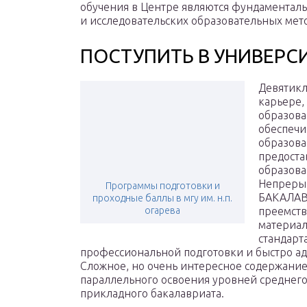
обучения в Центре являются фундаменталь
и исследовательских образовательных мет
ПОСТУПИТЬ В УНИВЕРСИ
Девятикл
карьере,
образова
обеспечи
образова
предоста
образова
Непрерыв
Программы подготовки и
БАКАЛАВ
проходные баллы в мгу им. н.п.
огарева
преемств
материал
стандарт
профессиональной подготовки и быстро ад
Сложное, но очень интересное содержание
параллельного освоения уровней среднег
прикладного бакалавриата.