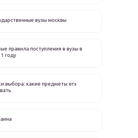
ударственные вузы москвы
ые правила поступления в вузы в
1 году
и выбора: какие предметы егэ
вать
раина