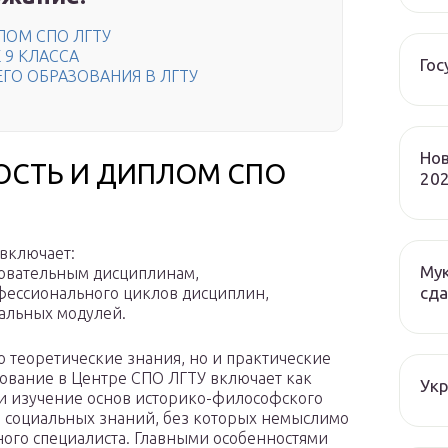
ЛОМ СПО ЛГТУ
 9 КЛАССА
Гос
ГО ОБРАЗОВАНИЯ В ЛГТУ
Нов
ОСТЬ И ДИПЛОМ СПО
202
 включает:
Мук
зовательным дисциплинам,
сда
фессионального циклов дисциплин,
альных модулей.
о теоретические знания, но и практические
ование в Центре СПО ЛГТУ включает как
Ук
к и изучение основ историко-философского
, социальных знаний, без которых немыслимо
ого специалиста. Главными особенностями