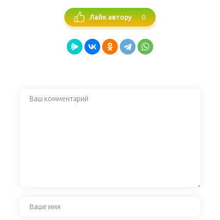
0
Лайк автору