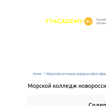
FTACADEMY
Онлайн
RU
обуче
Home
Морской колледж новороссийск офи
Морской колледж новоросси
Содер