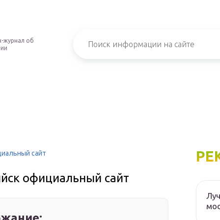
-журнал об
нии
РЕ
циальный сайт
йск официальный сайт
Луч
мос
жание: