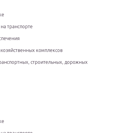
ке
 на транспорте
спечения
охозяйственных комплексов
ранспортных, строительных, дорожных
ке