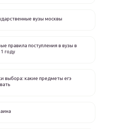
ударственные вузы москвы
ые правила поступления в вузы в
1 году
и выбора: какие предметы егэ
вать
раина