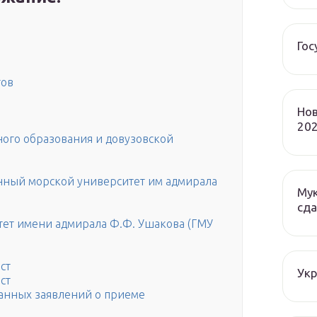
Гос
тов
Нов
202
ого образования и довузовской
нный морской университет им адмирала
Мук
сда
тет имени адмирала Ф.Ф. Ушакова (ГМУ
ст
Ук
ст
анных заявлений о приеме