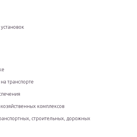
 установок
ке
 на транспорте
спечения
охозяйственных комплексов
ранспортных, строительных, дорожных