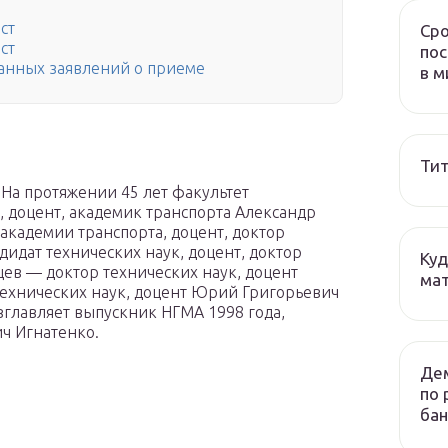
ст
Сро
ст
пос
анных заявлений о приеме
в м
Тит
 На протяжении 45 лет факультет
, доцент, академик транспорта Александр
академии транспорта, доцент, доктор
идат технических наук, доцент, доктор
Куд
ев — доктор технических наук, доцент
мат
ехнических наук, доцент Юрий Григорьевич
озглавляет выпускник НГМА 1998 года,
ч Игнатенко.
Дем
по 
бан