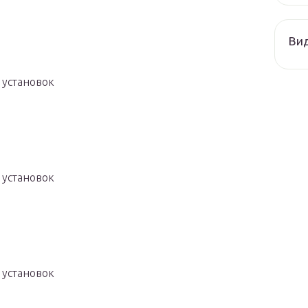
Ви
 установок
 установок
 установок