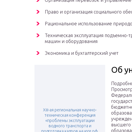
Организация перевозок и управление
Право и организация социального обе
Рациональное использование природ
Техническая эксплуатация подъемно-т
машин и оборудования
Экономика и бухгалтерский учет
Об у
Подробн
Просмотр
Федерал
государс
бюджетн
Хiii-ая региональная научно-
образова
техническая конференция
учрежде
«проблемы эксплуатации
высшего
водного транспорта и
образов
подготовка кадров на юге рф,