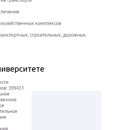
 на транспорте
спечения
охозяйственных комплексов
ранспортных, строительных, дорожных
ниверситете
ости
ов: 399431
ьное
твенное
ое
тельное
ние
ания