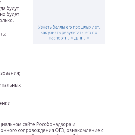
я
да будут
но будет
олько.
Узнать баллы егэ прошлых лет.
как узнать результаты егэ по
ть:
паспортным данным
азования;
ципальных
ценки
циальном сайте Рособрнадзора и
онного сопровождения ОГЭ, ознакомление с