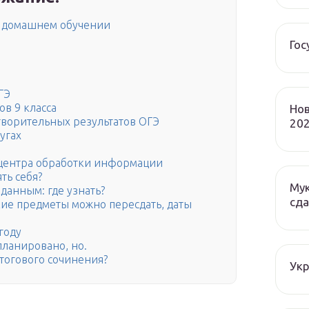
а домашнем обучении
Гос
ГЭ
в 9 класса
Нов
творительных результатов ОГЭ
202
угах
центра обработки информации
ть себя?
Мук
данным: где узнать?
сда
кие предметы можно пересдать, даты
году
планировано, но.
итогового сочинения?
Ук