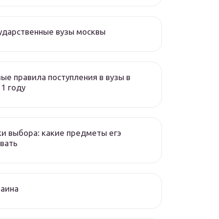
ударственные вузы москвы
ые правила поступления в вузы в
1 году
и выбора: какие предметы егэ
вать
раина