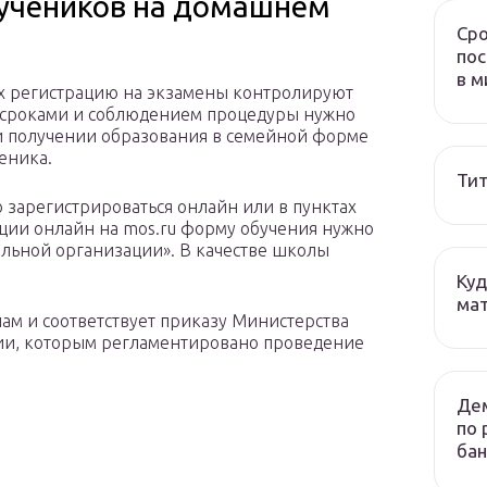
 учеников на домашнем
Сро
пос
в м
ах регистрацию на экзамены контролируют
а сроками и соблюдением процедуры нужно
и получении образования в семейной форме
еника.
Тит
 зарегистрироваться онлайн или в пунктах
ации онлайн на mos.ru форму обучения нужно
ельной организации». В качестве школы
Куд
мат
ам и соответствует приказу Министерства
ии, которым регламентировано проведение
Дем
по 
бан