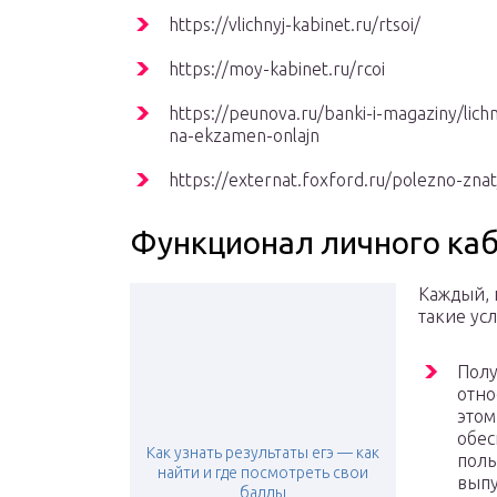
https://vlichnyj-kabinet.ru/rtsoi/
https://moy-kabinet.ru/rcoi
https://peunova.ru/banki-i-magaziny/lichny
na-ekzamen-onlajn
https://externat.foxford.ru/polezno-znat
Функционал личного ка
Каждый, 
такие усл
Пол
отно
этом
обес
Как узнать результаты егэ — как
поль
найти и где посмотреть свои
выпу
баллы