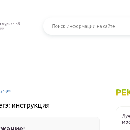
-журнал об
нии
РЕ
рукция
егэ: инструкция
Луч
мос
жание: