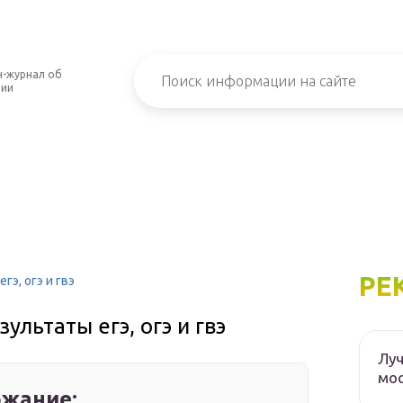
-журнал об
нии
РЕ
гэ, огэ и гвэ
ультаты егэ, огэ и гвэ
Луч
мос
жание: