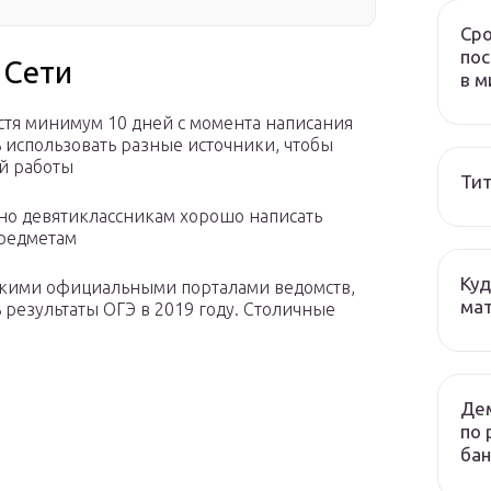
Сро
пос
 Сети
в м
устя минимум 10 дней с момента написания
 использовать разные источники, чтобы
й работы
Тит
но девятиклассникам хорошо написать
предметам
Куд
ькими официальными порталами ведомств,
мат
результаты ОГЭ в 2019 году. Столичные
Дем
по 
бан