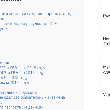
ории держатся на уровне прошлого года
Гос
нов
творительных результатов ОГЭ
угах
Нов
202
менов
Мук
ГЭ и ГВЭ-11 в 2018 году
сда
ГЭ и ГВЭ-9 в 2018 году
ВЭ в 2018 году
икам 2018 года?
зательном предмете
Ук
не сдал два обязательных экзамена
ру
 по паспортным данным