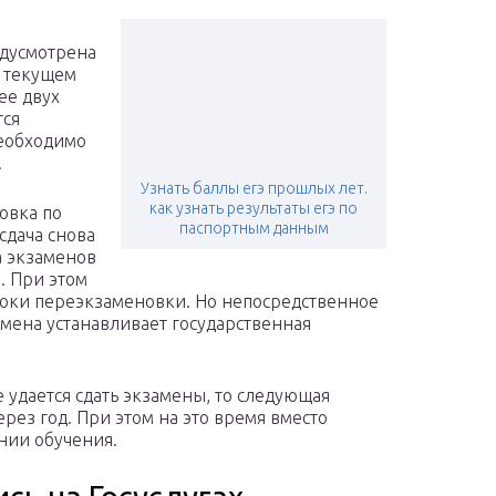
дусмотрена
в текущем
ее двух
тся
еобходимо
.
Узнать баллы егэ прошлых лет.
как узнать результаты егэ по
новка по
паспортным данным
сдача снова
а экзаменов
. При этом
роки переэкзаменовки. Но непосредственное
мена устанавливает государственная
 удается сдать экзамены, то следующая
рез год. При этом на это время вместо
ении обучения.