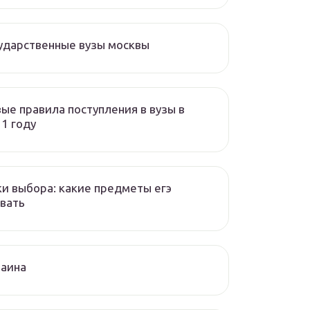
ударственные вузы москвы
ые правила поступления в вузы в
1 году
и выбора: какие предметы егэ
вать
раина