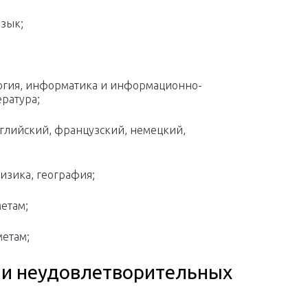
язык;
логия, информатика и информационно-
ратура;
нглийский, французский, немецкий,
физика, география;
метам;
метам;
ии неудовлетворительных