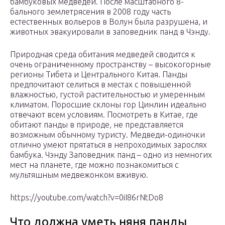
бамбуковых медведей. После масштабного 8-
бального землетрясения в 2008 году часть
естественных вольеров в Волун была разрушена, и
животных эвакуировали в заповедник панд в Чэнду.
Природная среда обитания медведей сводится к
очень ограниченному пространству – высокогорные
регионы Тибета и Центрального Китая. Панды
предпочитают селиться в местах с повышенной
влажностью, густой растительностью и умеренным
климатом. Поросшие склоны гор Цинлин идеально
отвечают всем условиям. Посмотреть в Китае, где
обитают панды в природе, не представляется
возможным обычному туристу. Медведи-одиночки
отлично умеют прятаться в непроходимых зарослях
бамбука. Чэнду Заповедник панд – одно из немногих
мест на планете, где можно познакомиться с
мультяшным медвежонком вживую.
https://youtube.com/watch?v=0iI86rNtDo8
Что должна уметь няня панды