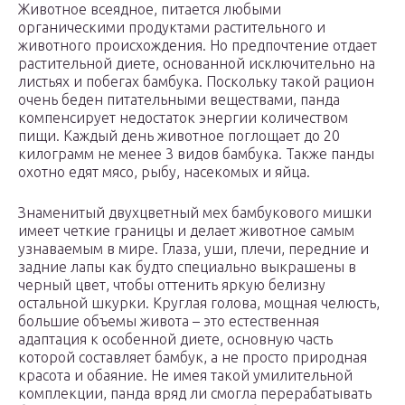
Животное всеядное, питается любыми
органическими продуктами растительного и
животного происхождения. Но предпочтение отдает
растительной диете, основанной исключительно на
листьях и побегах бамбука. Поскольку такой рацион
очень беден питательными веществами, панда
компенсирует недостаток энергии количеством
пищи. Каждый день животное поглощает до 20
килограмм не менее 3 видов бамбука. Также панды
охотно едят мясо, рыбу, насекомых и яйца.
Знаменитый двухцветный мех бамбукового мишки
имеет четкие границы и делает животное самым
узнаваемым в мире. Глаза, уши, плечи, передние и
задние лапы как будто специально выкрашены в
черный цвет, чтобы оттенить яркую белизну
остальной шкурки. Круглая голова, мощная челюсть,
большие объемы живота – это естественная
адаптация к особенной диете, основную часть
которой составляет бамбук, а не просто природная
красота и обаяние. Не имея такой умилительной
комплекции, панда вряд ли смогла перерабатывать