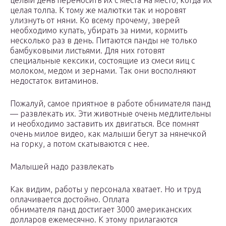
целый день переносить их с места на место, когда их
целая толпа. К тому же малютки так и норовят
улизнуть от няни. Ко всему прочему, зверей
необходимо купать, убирать за ними, кормить
несколько раз в день. Питаются панды не только
бамбуковыми листьями. Для них готовят
специальные кексики, состоящие из смеси яиц с
молоком, медом и зернами. Так они восполняют
недостаток витаминов.
Пожалуй, самое приятное в работе обнимателя панд
— развлекать их. Эти животные очень медлительны
и необходимо заставить их двигаться. Все помнят
очень милое видео, как малыши бегут за нянечкой
на горку, а потом скатываются с нее.
Малышей надо развлекать
Как видим, работы у персонала хватает. Но и труд
оплачивается достойно. Оплата
обнимателя панд достигает 3000 американских
долларов ежемесячно. К этому прилагаются