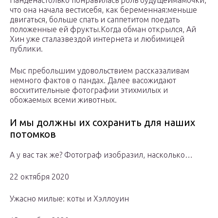
Панденастолько понравилась роль будущеймамочки,
что она начала вестисебя, как беременная:меньше
двигаться, больше спать и саппетитом поедать
положенные ей фрукты.Когда обман открылся, Ай
Хин уже сталазвездой интернета и любимицей
публики.
Мыс пребольшим удовольствием рассказаливам
немного фактов о пандах. Далее васожидают
восхитительные фотографии этихмилых и
обожаемых всеми животных.
И мы должны их сохранить для наших
потомков
А у вас так же? Фотограф изобразил, насколько…
22 октября 2020
Ужасно милые: коты и Хэллоуин