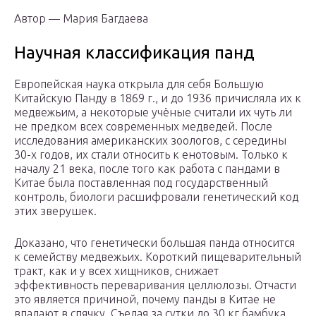
Автор — Мария Багдаева
Научная классификация панд
Европейская наука открыла для себя Большую
Китайскую Панду в 1869 г., и до 1936 причисляла их к
медвежьим, а некоторые учёные считали их чуть ли
не предком всех современных медведей. После
исследования американских зоологов, с середины
30-х годов, их стали относить к енотовым. Только к
началу 21 века, после того как работа с пандами в
Китае была поставленная под государственный
контроль, биологи расшифровали генетический код
этих зверушек.
Доказано, что генетически большая панда относится
к семейству медвежьих. Короткий пищеварительный
тракт, как и у всех хищников, снижает
эффективность переваривания целлюлозы. Отчасти
это является причиной, почему панды в Китае не
впадают в спячку. Съедая за сутки до 30 кг бамбука,