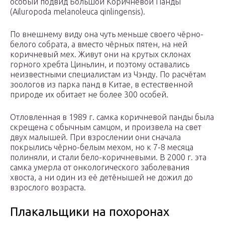
особый подвид Большой Коричневой Панды
(Ailuropoda melanoleuca qinlingensis).
По внешнему виду она чуть меньше своего чёрно-
белого собрата, а вместо чёрных пятен, на ней
коричневый мех. Живут они на крутых склонах
горного хребта Циньлин, и поэтому оставались
неизвестными специалистам из Чэнду. По расчётам
зоологов из парка панд в Китае, в естественной
природе их обитает не более 300 особей.
Отловленная в 1989 г. самка коричневой панды была
скрещена с обычным самцом, и произвела на свет
двух малышей. При взрослении они сначала
покрылись чёрно-белым мехом, но к 7-8 месяца
полиняли, и стали бело-коричневыми. В 2000 г. эта
самка умерла от онкологического заболевания
хвоста, а ни один из её детёнышей не дожил до
взрослого возраста.
Плакальщики на похоронах