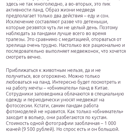
здесь не так многолюдно, а во-вторых, это пик
активности панд. Образ жизни медведя
предполагает только два действия – еду и сон.
Исключение составляют разве что детеныши,
которые резвятся чуть ли не целый день. Поэтому
наблюдать за пандами лучше всего во время
трапезы. Это сравнимо с медитацией, оторваться от
зрелища очень трудно. Настолько все рационально и
последовательно выполняет медвежонок, что хочется
смотреть вечно.
Приближаться к животным нельзя, да и не
получиться, все огорожено. Можно только
любоваться на панд. Интересно будет посмотреть и
на работу мечты – «обниматель» панд в Китае.
Сотрудники заповедника облачаются в специальную
одежду и периодически уносят медвежат на
фотоссесии. Кстати, самим пандам работа
фотомоделей не нравится. Как только «обниматель»
заходит в вольер, они разбегаются по кустам.
Стоимость одной фотографии заоблачная – 1 000
юаней (9 500 рублей). Но спрос есть и он большой.