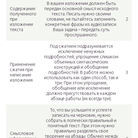
В вашем изложении должен быть
Содержание
передан основной смысл исходного
полученного
текста. Писать нужно своими
при
словами, не пытайтесь запомнить
2
изложении
конкретные фразы из аудиозаписи.
текста
Ваша задача – передать суть
прослушанного.
Под сжатием подразумевается
исключение ненужных
подробностей, упрощение слишком
объемных синтаксических
Применение
конструкций и обобщение
сжатия при
подробностей. В работе можно
3
написании
использовать как один способ, так и
изложения
три. При этом упрощение,
обобщение или исключение
должно присутствовать в каждом
абзаце работы (их всегда три).
То, что вы услышите и успеете
записать на черновик, нужно
собрать в логически правильный и
понятный текст. При этом нужно
правильно разделить свое
Смысловое
творение на абзацы. Обычно между