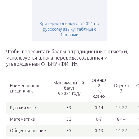
Критерии оценки огэ 2021 по
русскому языку: таблица с
баллами
Чтобы пересчитать баллы в традиционные отметки,
используется шкала перевода, созданная и
утвержденная ФГБНУ «ФИПИ».
Оценка
Максимальный
Наименование
2
Оценка
О
балл
дисциплины
Не
3
в 2021 году
сдано
Русский язык
33
0-14
15-22
Математика
32
0-7
8-14
Обществознание
35
0-13
14-22