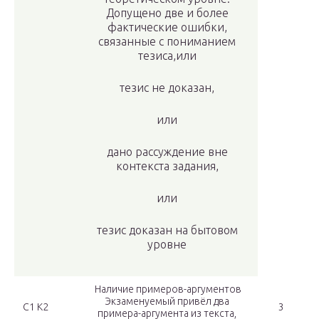
Допущено две и более
фактические ошибки,
связанные с пониманием
тезиса,или
тезис не доказан,
или
дано рассуждение вне
контекста задания,
или
тезис доказан на бытовом
уровне
Наличие примеров-аргументов
Экзаменуемый привёл два
С1 К2
3
примера-аргумента из текста,