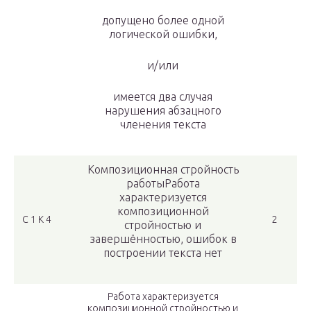
допущено более одной
логической ошибки,
и/или
имеется два случая
нарушения абзацного
членения текста
Композиционная стройность
работыРабота
характеризуется
композиционной
С 1 К 4
2
стройностью и
завершённостью, ошибок в
построении текста нет
Работа характеризуется
композиционной стройностью и