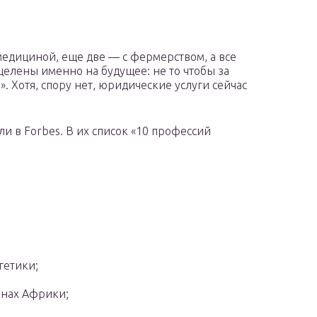
 медициной, еще две — с фермерством, а все
ацелены именно на будущее: не то чтобы за
. Хотя, спору нет, юридические услуги сейчас
и в Forbes. В их список «10 профессий
гетики;
анах Африки;