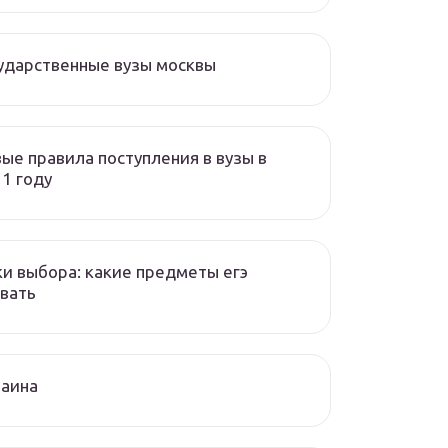
ударственные вузы москвы
ые правила поступления в вузы в
1 году
и выбора: какие предметы егэ
вать
раина