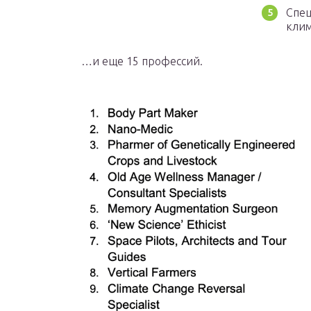
Спец
клим
…и еще 15 профессий.