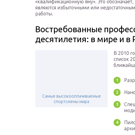
«квалификационную яму». Это обозначает, 
являются избыточными или недостаточным
работы.
Востребованные профес
десятилетия: в мире и в 
В 2010 го
список 2
ближайши
Разр
Нано
Самые высокооплачиваемые
спортсмены мира
Спец
моди
Пило
архи