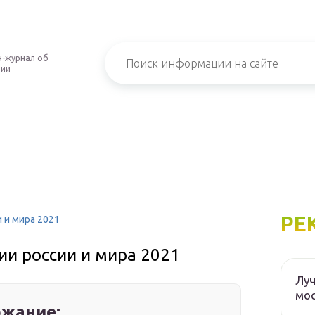
-журнал об
нии
РЕ
 и мира 2021
и россии и мира 2021
Луч
мос
жание: