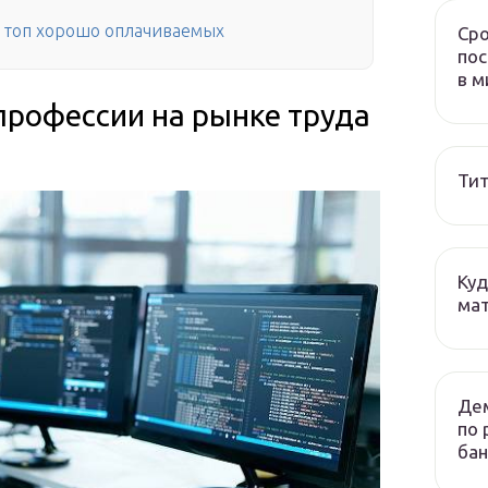
 топ хорошо оплачиваемых
Сро
пос
в м
рофессии на рынке труда
Тит
Куд
мат
Дем
по 
бан