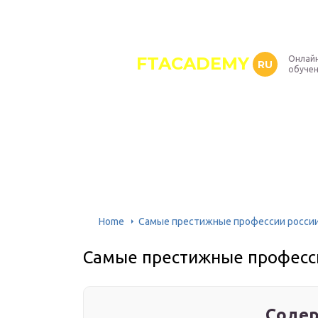
FTACADEMY
Онлайн
RU
обуче
Home
Самые престижные профессии россии
Самые престижные професси
Содер