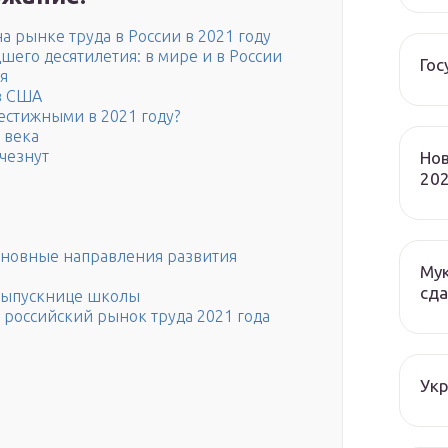
 рынке труда в России в 2021 году
его десятилетия: в мире и в России
Гос
я
в США
естижными в 2021 году?
 века
чезнут
Нов
202
сновные направления развития
Мук
сда
выпускнице школы
российский рынок труда 2021 года
Ук