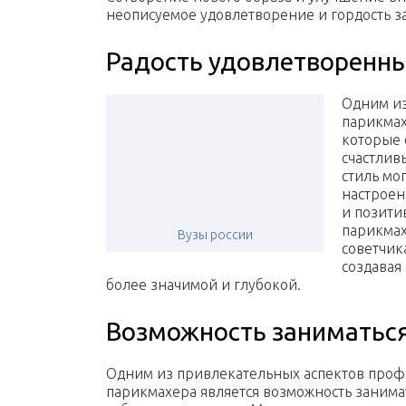
неописуемое удовлетворение и гордость з
Радость удовлетворенны
Одним и
парикмах
которые 
счастлив
стиль мо
настроен
и позити
парикмах
Вузы россии
советчик
создавая
более значимой и глубокой.
Возможность заниматьс
Одним из привлекательных аспектов проф
парикмахера является возможность занима