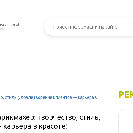
-журнал об
нии
РЕ
о, стиль, удовлетворение клиентов — карьера в
икмахер: творчество, стиль,
карьера в красоте!