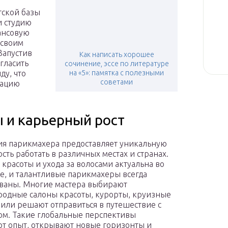
тской базы
и студию
нансовую
 своим
Запустив
Как написать хорошее
гласить
сочинение, эссе по литературе
ду, что
на «5»: памятка с полезными
советами
тацию
 и карьерный рост
я парикмахера предоставляет уникальную
сть работать в различных местах и странах.
 красоты и ухода за волосами актуальна во
е, и талантливые парикмахеры всегда
ваны. Многие мастера выбирают
одные салоны красоты, курорты, круизные
или решают отправиться в путешествие с
м. Такие глобальные перспективы
т опыт, открывают новые горизонты и