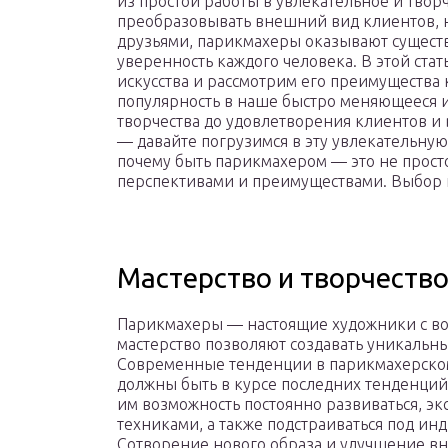
из простой работы в увлекательное и твор
преобразовывать внешний вид клиентов, 
друзьями, парикмахеры оказывают существ
уверенность каждого человека. В этой ста
искусства и рассмотрим его преимущества
популярность в наше быстро меняющееся и
творчества до удовлетворения клиентов и
— давайте погрузимся в эту увлекательную
почему быть парикмахером — это не просто
перспективами и преимуществами. Выбор к
Мастерство и творчеств
Парикмахеры — настоящие художники с во
мастерство позволяют создавать уникальны
Современные тенденции в парикмахерском 
должны быть в курсе последних тенденций 
им возможность постоянно развиваться, э
техниками, а также подстраиваться под ин
Сотворение нового образа и улучшение в