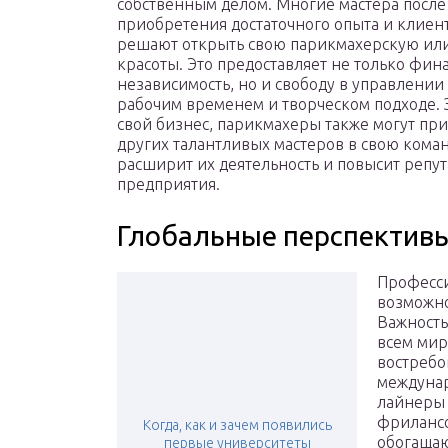
собственным делом. Многие мастера после
приобретения достаточного опыта и клиен
решают открыть свою парикмахерскую ил
красоты. Это предоставляет не только фи
независимость, но и свободу в управлении
рабочим временем и творческом подходе. 
свой бизнес, парикмахеры также могут при
других талантливых мастеров в свою коман
расширит их деятельность и повысит репу
предприятия.
Глобальные перспективы
Професси
возможно
Важность
всем мир
востребо
междунар
лайнеры 
фрилансо
Когда, как и зачем появились
обогащаю
первые университеты