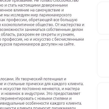
ческое призвание. Не только способностью
но и стать настоящими доверенными
енное влияние на самочувствие и
тье мы исследуем мир парикмахерского
 как профессии, обретающей все большую
 космополитичное общество. От мастерства и
 возможности заниматься собственным делом
 область, раскроем ее секреты и узнаем,
 профессия, но и искусство с бесчисленными
урсов парикмахеров доступен на сайте.
о
лосами. Их творческий потенциал и
е и стильные прически для каждого клиента.
искусстве постоянно меняются, и мастера
и новинок в индустрии. Это предоставляет
кспериментировать с новыми стилями и
дивидуальные особенности каждого клиента.
нешности клиента приносит парикмахеру