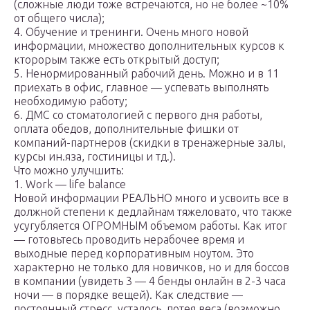
(сложные люди тоже встречаются, но не более ~10%
от общего числа);
4. Обучение и тренинги. Очень много новой
информации, множество дополнительных курсов к
кторорым также есть открытый доступ;
5. Ненормированный рабочий день. Можно и в 11
приехать в офис, главное — успевать выполнять
необходимую работу;
6. ДМС со стоматологией с первого дня работы,
оплата обедов, дополнительные фишки от
компаний-партнеров (скидки в тренажерные залы,
курсы ин.яза, гостиницы и тд.).
Что можно улучшить:
1. Work — life balance
Новой информации РЕАЛЬНО много и усвоить все в
должной степени к дедлайнам тяжеловато, что также
усугубляется ОГРОМНЫМ объемом работы. Как итог
— готовьтесь проводить нерабочее время и
выходные перед корпоративным ноутом. Это
характерно не только для новичков, но и для боссов
в компании (увидеть 3 — 4 бенды онлайн в 2-3 часа
ночи — в порядке вещей). Как следствие —
постоянный стресс, усталось, потея веса (возможно