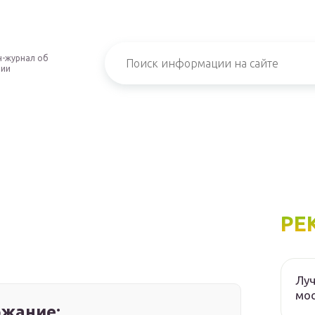
-журнал об
нии
РЕ
Луч
мос
жание: