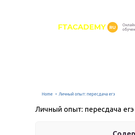
FTACADEMY
Онлайн
RU
обуче
Home
Личный опыт: пересдача егэ
Личный опыт: пересдача егэ
Содер