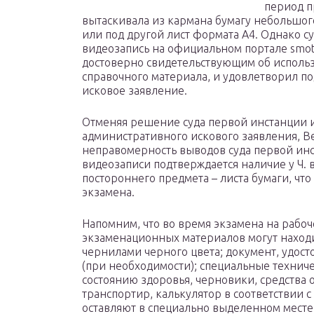
период п
вытаскивала из кармана бумагу небольшого
или под другой лист формата А4. Однако су
видеозапись на официальном портале smotr
достоверно свидетельствующим об использ
справочного материала, и удовлетворил по
исковое заявление.
Отменяя решение суда первой инстанции 
административного искового заявления, В
неправомерность выводов суда первой инс
видеозаписи подтверждается наличие у Ч. 
постороннего предмета – листа бумаги, ч
экзамена.
Напомним, что во время экзамена на рабо
экзаменационных материалов могут находит
чернилами черного цвета; документ, удост
(при необходимости); специальные техниче
состоянию здоровья, черновики, средства 
транспортир, калькулятор в соответствии
оставляют в специально выделенном месте