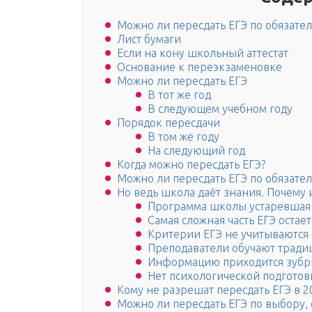
Можно ли пересдать ЕГЭ по обязате
Лист бумаги
Если на кону школьный аттестат
Основание к переэкзаменовке
Можно ли пересдать ЕГЭ
В тот же год
В следующем учебном году
Порядок пересдачи
В том же году
На следующий год
Когда можно пересдать ЕГЭ?
Можно ли пересдать ЕГЭ по обязате
Но ведь школа даёт знания. Почему 
Программа школы устаревшая
Самая сложная часть ЕГЭ остае
Критерии ЕГЭ не учитываются
Преподаватели обучают трад
Информацию приходится зубр
Нет психологической подгото
Кому не разрешат пересдать ЕГЭ в 2
Можно ли пересдать ЕГЭ по выбору, е