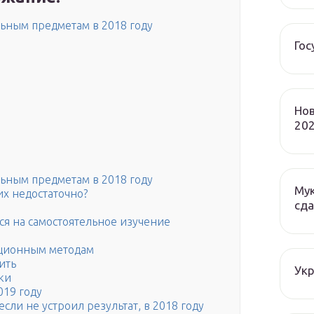
льным предметам в 2018 году
Гос
Нов
202
льным предметам в 2018 году
Мук
их недостаточно?
сда
тся на самостоятельное изучение
иционным методам
ить
Ук
вки
019 году
сли не устроил результат, в 2018 году