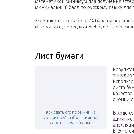
математикой минимум для получения аттест
минимальный балл по русскому языку для п
Если школьник набрал 24 балла и больше п
математике, пересдача ЕГЭ будет невозмож
Лист бумаги
Результа
аннулиро
использо
листа бу
качестве
оценки л
Как сдать огэ по химии на
В ходе с
«отлично»? разбор заданий,
админист
советы, личный опыт
апелляци
ЕГЭ по хи