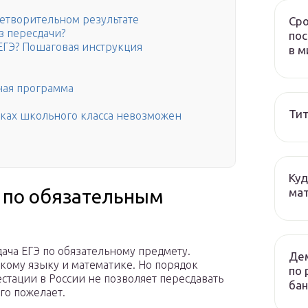
етворительном результате
Сро
з пересдачи?
пос
 ЕГЭ? Пошаговая инструкция
в м
ная программа
Тит
ках школьного класса невозможен
Куд
мат
 по обязательным
дача ЕГЭ по обязательному предмету.
Дем
кому языку и математике. Но порядок
по 
стации в России не позволяет пересдавать
бан
ого пожелает.