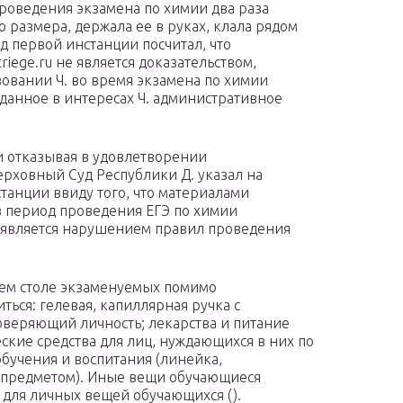
роведения экзамена по химии два раза
 размера, держала ее в руках, клала рядом
д первой инстанции посчитал, что
iege.ru не является доказательством,
овании Ч. во время экзамена по химии
данное в интересах Ч. административное
и отказывая в удовлетворении
ерховный Суд Республики Д. указал на
танции ввиду того, что материалами
в период проведения ЕГЭ по химии
то является нарушением правил проведения
чем столе экзаменуемых помимо
ься: гелевая, капиллярная ручка с
оверяющий личность; лекарства и питание
ские средства для лиц, нуждающихся в них по
обучения и воспитания (линейка,
 с предметом). Иные вещи обучающиеся
 для личных вещей обучающихся ().