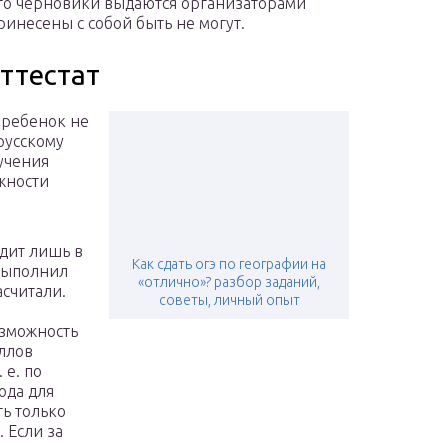
что черновики выдаются организаторами
инесены с собой быть не могут.
ттестат
 ребенок не
русскому
учения
ожности
одит лишь в
Как сдать огэ по географии на
 выполнил
«отлично»? разбор заданий,
асчитали.
советы, личный опыт
озможность
аллов
 е. по
ода для
ь только
 Если за