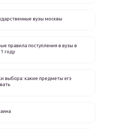
ударственные вузы москвы
ые правила поступления в вузы в
1 году
и выбора: какие предметы егэ
вать
раина