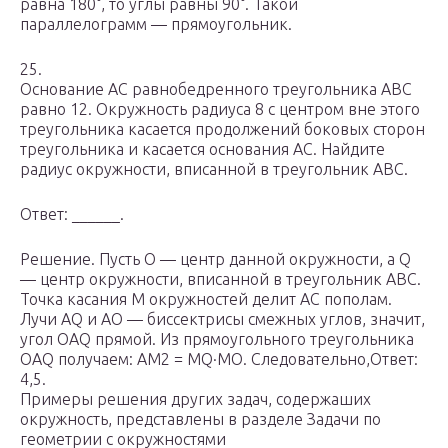
равна 180°, то углы равны 90°. Такой
параллелограмм — прямоугольник.
25.
Основание AC равнобедренного треугольника ABC
равно 12. Окружность радиуса 8 с центром вне этого
треугольника касается продолжений боковых сторон
треугольника и касается основания AC. Найдите
радиус окружности, вписанной в треугольник ABC.
Ответ: ______.
Решение. Пусть O — центр данной окружности, а Q
— центр окружности, вписанной в треугольник ABC.
Точка касания M окружностей делит AC пополам.
Лучи AQ и AO — биссектрисы смежных углов, значит,
угол OAQ прямой. Из прямоугольного треугольника
OAQ получаем: AM2 = MQ·MO. Следовательно,Ответ:
4,5.
Примеры решения других задач, содержаших
окружность, представлены в разделе Задачи по
геометрии с окружностями