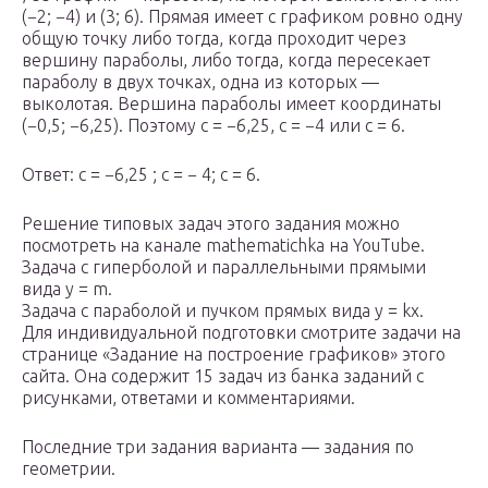
(−2; −4) и (3; 6). Прямая имеет с графиком ровно одну
общую точку либо тогда, когда проходит через
вершину параболы, либо тогда, когда пересекает
параболу в двух точках, одна из которых —
выколотая. Вершина параболы имеет координаты
(−0,5; −6,25). Поэтому c = −6,25, c = −4 или c = 6.
Ответ: c = −6,25 ; c = − 4; c = 6.
Решение типовых задач этого задания можно
посмотреть на канале mathematichka на YouTube.
Задача с гиперболой и параллельными прямыми
вида y = m.
Задача с параболой и пучком прямых вида y = kx.
Для индивидуальной подготовки смотрите задачи на
странице «Задание на построение графиков» этого
сайта. Она содержит 15 задач из банка заданий с
рисунками, ответами и комментариями.
Последние три задания варианта — задания по
геометрии.