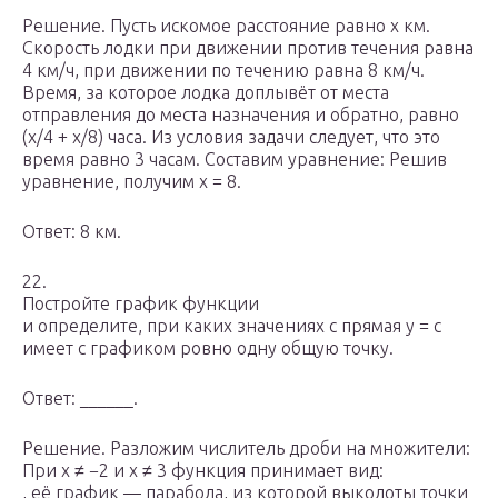
Решение. Пусть искомое расстояние равно x км.
Скорость лодки при движении против течения равна
4 км/ч, при движении по течению равна 8 км/ч.
Время, за которое лодка доплывёт от места
отправления до места назначения и обратно, равно
(x/4 + x/8) часа. Из условия задачи следует, что это
время равно 3 часам. Составим уравнение: Решив
уравнение, получим x = 8.
Ответ: 8 км.
22.
Постройте график функции
и определите, при каких значениях с прямая y = c
имеет с графиком ровно одну общую точку.
Ответ: ______.
Решение. Разложим числитель дроби на множители:
При x ≠ −2 и x ≠ 3 функция принимает вид:
, её график — парабола, из которой выколоты точки