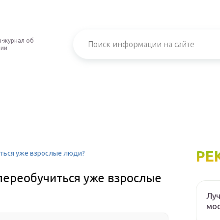
-журнал об
нии
РЕ
иться уже взрослые люди?
переобучиться уже взрослые
Луч
мос