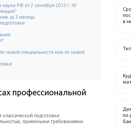
науки РФ от 2 сентября 2013 г. №
Сро
икации”
пос
ие за 3 месяца
в м
подготовке
вания
т?
Тит
по новой специальности или по новой
товки
Куд
мат
сах профессиональной
Дем
по 
т классической подготовки
бан
льностью, приемными требованиями.