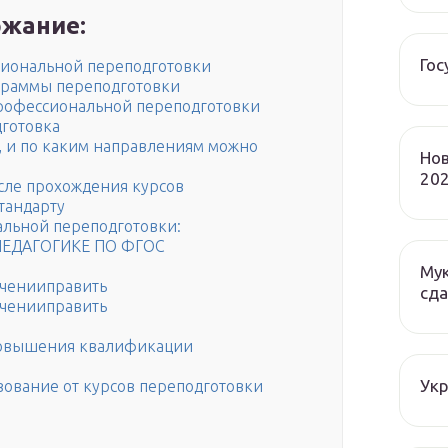
жание:
Гос
сиональной переподготовки
граммы переподготовки
рофессиональной переподготовки
дготовка
, и по каким направлениям можно
Нов
202
сле прохождения курсов
тандарту
льной переподготовки:
ЕДАГОГИКЕ ПО ФГОС
Мук
ученииправить
сда
ученииправить
 повышения квалификации
Ук
зование от курсов переподготовки