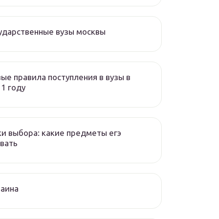
ударственные вузы москвы
ые правила поступления в вузы в
1 году
и выбора: какие предметы егэ
вать
раина