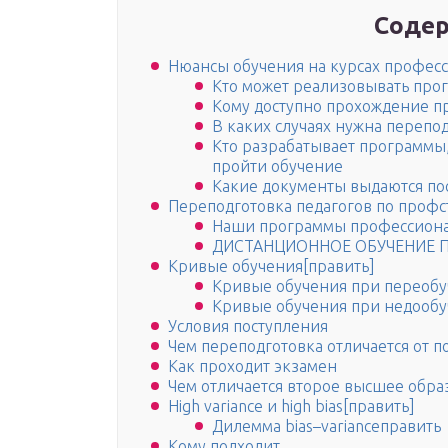
Содер
Нюансы обучения на курсах профес
Кто может реализовывать про
Кому доступно прохождение п
В каких случаях нужна перепо
Кто разрабатывает программы
пройти обучение
Какие документы выдаются по
Переподготовка педагогов по профс
Наши программы профессиона
ДИСТАНЦИОННОЕ ОБУЧЕНИЕ П
Кривые обучения[править]
Кривые обучения при переоб
Кривые обучения при недооб
Условия поступления
Чем переподготовка отличается от
Как проходит экзамен
Чем отличается второе высшее обра
High variance и high bias[править]
Дилемма bias–varianceправить
Кому подходит