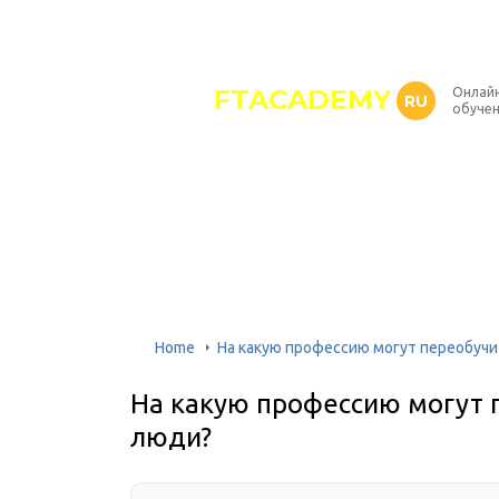
FTACADEMY
Онлайн
RU
обуче
Home
На какую профессию могут переобуч
На какую профессию могут 
люди?