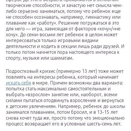
творческие способности, и зачастую нет смысла чем-
либо серьезно заниматься, потому что ребенок еще
не способен осознавать, например, гимнастику или
плавание как «работу». Решение погружаться в это
для него — игра, зависящая от факторов «хочу»/«не
хочу». До семи-восьми лет ребенок в целом может
интересоваться только игровыми видами
деятельности и ходить в секции лишь ради друзей. И
только потом начнется пора настоящего интереса к
спорту, музыке или шахматам.
Подростковый кризис (примерно 13 лет) тоже может
повлиять на интересы ребенка, который начинает
искать себя
в мире. Причем возможны два варианта:
попытка стать максимально самостоятельным и
выбрать «взрослое» занятие или, наоборот, всеми
силами пытаться отодвинуть взросление и вернуться
к детским увлечениям. Например, ребенок до школы
занимался плаванием, потом бросил, и в 13-15 лет
снова хочет туда же, просто потому что эмоционально
процесс возвращает его в условные шесть-семь лет.