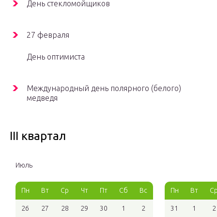
День стекломойщиков
27 февраля
День оптимиста
Международный день полярного (белого)
медведя
III квартал
Июль
Пн
Вт
Ср
Чт
Пт
Сб
Вс
Пн
Вт
С
26
27
28
29
30
1
2
31
1
2