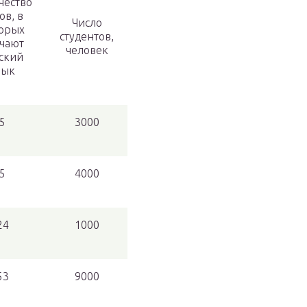
чество
ов, в
Число
орых
студентов,
чают
человек
ский
зык
5
3000
5
4000
24
1000
53
9000