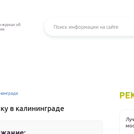
-журнал об
нии
РЕ
ининграде
ку в калининграде
Луч
мос
жание: