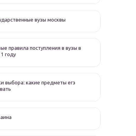
ударственные вузы москвы
ые правила поступления в вузы в
1 году
и выбора: какие предметы егэ
вать
раина