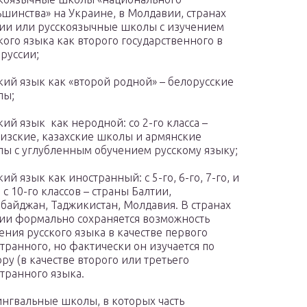
шинства» на Украине, в Молдавии, странах
ии или русскоязычные школы с изучением
кого языка как второго государственного в
руссии;
кий язык как «второй родной» – белорусские
лы;
кий язык как неродной: со 2-го класса –
изские, казахские школы и армянские
ы с углубленным обучением русскому языку;
кий язык как иностранный: с 5-го, 6-го, 7-го, и
 с 10-го классов – страны Балтии,
байджан, Таджикистан, Молдавия. В странах
ии формально сохраняется возможность
ения русского языка в качестве первого
транного, но фактически он изучается по
ру (в качестве второго или третьего
транного языка.
нгвальные школы, в которых часть