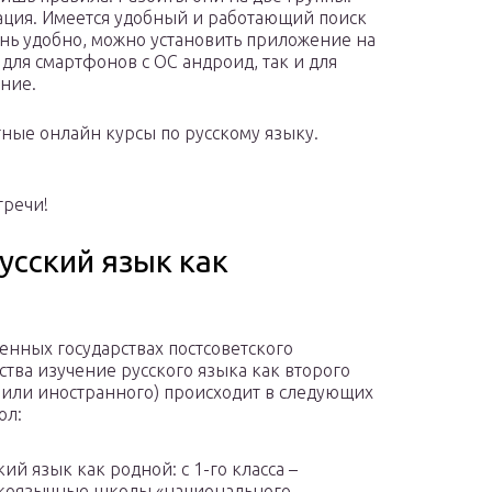
уация. Имеется удобный и работающий поиск
чень удобно, можно установить приложение на
для смартфонов с ОС андроид, так и для
ание.
атные онлайн курсы по русскому языку.
тречи!
русский язык как
енных государствах постсоветского
ства изучение русского языка как второго
 или иностранного) происходит в следующих
ол:
кий язык как родной: с 1-го класса –
коязычные школы «национального