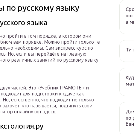
ы по русскому языку
Сро
пос
усского языка
в м
но пройти в том порядке, в котором они
бном вам порядке. Можно пройти только те
ельно необходимы. Сам экспресс курс по
Тит
сь. Но, если вы перейдёте на главную
много различных занятий по русскому языку.
Куд
мат
 двух частей. Это «Учебник ГРАМОТЫ» и
одходит для подготовки к сдаче как
 Но, естественно, что подходит не только
захочет, что называется, подтянуть свои
Дем
титор онлайн» вот здесь.
по 
бан
кстология.ру