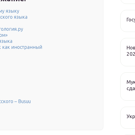
му языку
сского языка
Гос
тология.ру
ом»
языка
к как иностранный
Нов
202
Мук
сда
ского – Busuu
Ук