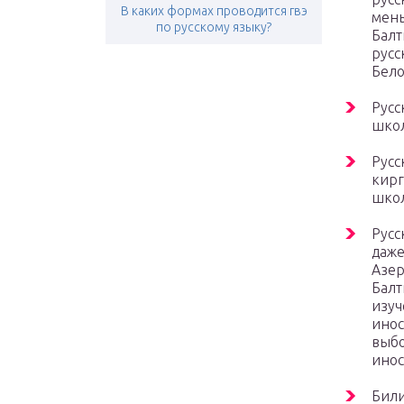
В каких формах проводится гвэ
мень
по русскому языку?
Балт
русс
Бело
Русс
шко
Русс
кирг
школ
Русс
даже
Азер
Балт
изуч
инос
выбо
инос
Били