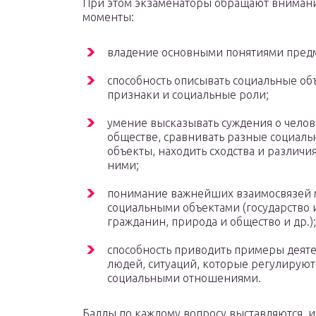
При этом экзаменаторы обращают внимани
моменты:
владение основными понятиями предм
способность описывать социальные об
признаки и социальные роли;
умение высказывать суждения о челов
обществе, сравнивать разные социал
объекты, находить сходства и различи
ними;
понимание важнейших взаимосвязей
социальными объектами (государство 
гражданин, природа и общество и др.);
способность приводить примеры деят
людей, ситуаций, которые регулируют
социальными отношениями.
Баллы по каждому вопросу выставляются, 