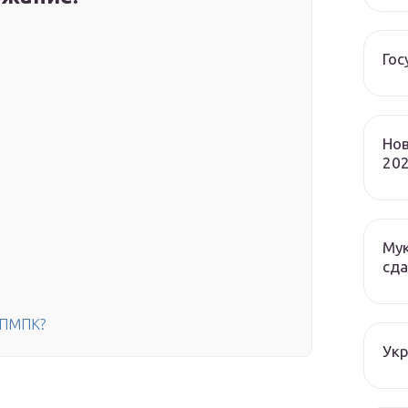
Гос
Нов
202
Мук
сда
 ПМПК?
Ук