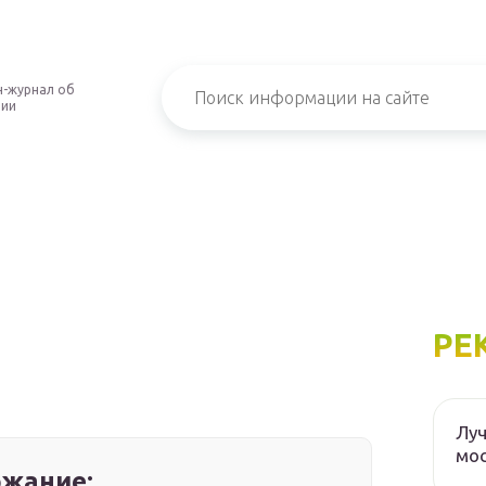
-журнал об
нии
РЕ
Луч
мос
жание: