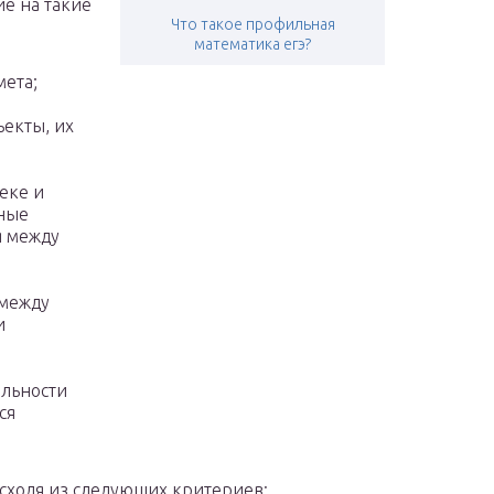
е на такие
Что такое профильная
математика егэ?
ета;
ъекты, их
еке и
ьные
я между
 между
и
ельности
ся
исходя из следующих критериев: