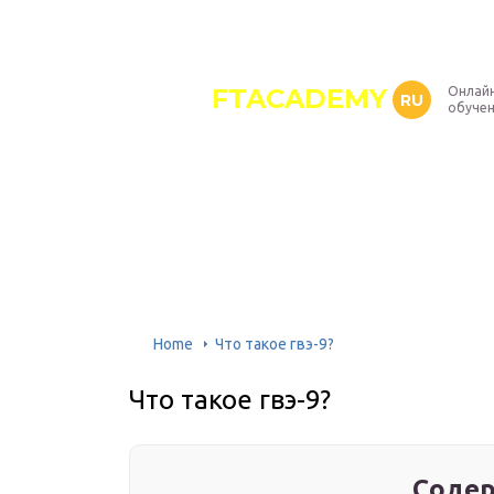
FTACADEMY
Онлайн
RU
обуче
Home
Что такое гвэ-9?
Что такое гвэ-9?
Содер