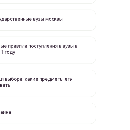
ударственные вузы москвы
ые правила поступления в вузы в
1 году
и выбора: какие предметы егэ
вать
раина