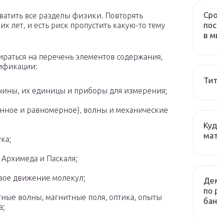
Сро
ватить все разделы физики. Повторять
пос
х лет, и есть риск пропустить какую-то тему
в м
ираться на перечень элементов содержания,
ификации:
Тит
чины, их единицы и приборы для измерения;
нное и равномерное), волны и механические
Куд
мат
ка;
 Архимеда и Паскаля;
овое движение молекул;
Дем
по 
тные волны, магнитные поля, оптика, опыты
бан
а;