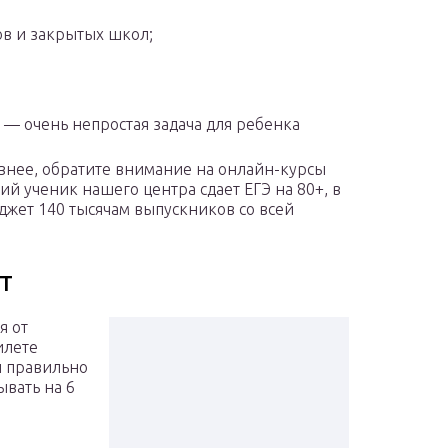
ов и закрытых школ;
 — очень непростая задача для ребенка
ивнее, обратите внимание на онлайн-курсы
й ученик нашего центра сдает ЕГЭ на 80+, в
джет 140 тысячам выпускников со всей
т
я от
илете
 и правильно
ывать на 6