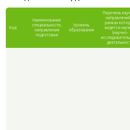
Перечень нау
направлений
Наименование
рамках кото
специальности,
Уровень
Код
ведется науч
направления
образования
(научно-
подготовки
исследователь
деятельнос