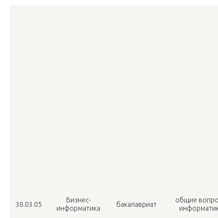
Бизнес-
общие вопр
38.03.05
бакалавриат
информатика
информати