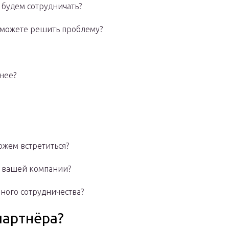
ы будем сотрудничать?
 сможете решить проблему?
бнее?
ожем встретиться?
в вашей компании?
шного сотрудничества?
партнёра?