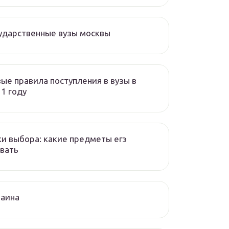
ударственные вузы москвы
ые правила поступления в вузы в
1 году
и выбора: какие предметы егэ
вать
раина