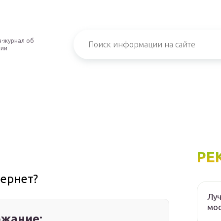
-журнал об
нии
РЕ
тернет?
Луч
мос
жание: