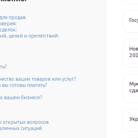
 для продаж
Гос
оверия:
сделок:
й, целей и препятствий:
Нов
202
ть?
чество ваших товаров или услуг?
Мук
и вы готовы платить?
сда
 о вашем бизнесе?
Ук
ю открытых вопросов
зличных ситуаций