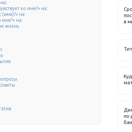
на:
увствует ко мне?» на:
Сро
(имя)?» на:
пос
 мне?» на:
в м
ую жизнь
Тит
т
во
бытия
Куд
вопросы
мат
 советы
гатив
Дем
по 
бан