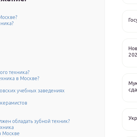
а
Москве?
Гос
хника?
Нов
202
ого техника?
ехника в Москве?
Мук
сда
ковских учебных заведениях
-керамистов
Ук
жен обладать зубной техник?
ехника
в Москве