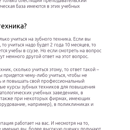
е только блестящий преподавательский
ическая база имеются в этих учебных
техника?
лько учиться на зубного техника. Если вы
то учиться надо будет 2 года 10 месяцев, то
ается учебы в ссузе. Но если смотреть на вопрос
ут немного другой ответ на этот вопрос.
ник, сколько учиться этому, то ответ такой –
 придется чему-либо учиться, чтобы не
ать и повышать свой профессиональный
ные курсы зубных техников для повышения
атологических учебных заведениях, в
а также при некоторых фирмах, имеющих
рудование, например), в поликлиниках и
тация работает на вас. И несмотря на то,
те именно вы, более высокую оценку получают