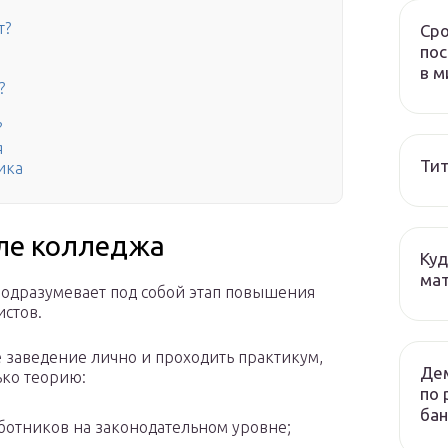
т?
Сро
пос
в м
?
?
я
Тит
ика
ле колледжа
Куд
мат
одразумевает под собой этап повышения
стов.
е заведение лично и проходить практикум,
Дем
ько теорию:
по 
бан
ботников на законодательном уровне;