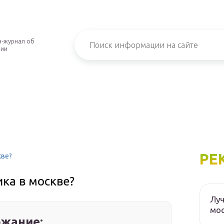
-журнал об
нии
РЕ
кве?
ика в москве?
Луч
мос
жание: