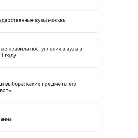
ударственные вузы москвы
ые правила поступления в вузы в
1 году
и выбора: какие предметы егэ
вать
раина