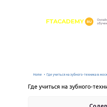
FTACADEMY
Онлайн
RU
обуче
Home
Где учиться на зубного-техника в мос
Где учиться на зубного-техн
Содер