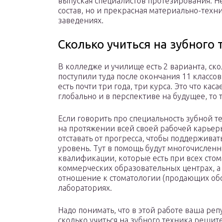
выпуская специалистов протезирования. Н
состав, но и прекрасная материально-техн
заведениях.
Сколько учиться на зубного 
В колледже и училище есть 2 варианта, ско
поступили туда после окончания 11 классов, 
есть почти три года, три курса. Это что кас
глобально и в перспективе на будущее, то т
Если говорить про специальность зубной тех
на протяжении всей своей рабочей карьеры
отставать от прогресса, чтобы поддержив
уровень. Тут в помощь будут многочислен
квалификации, которые есть при всех стом
коммерческих образовательных центрах, 
отношение к стоматологии (продающих обо
лабораториях.
Надо понимать, что в этой работе ваша репу
сколько учиться на зубного техника реши