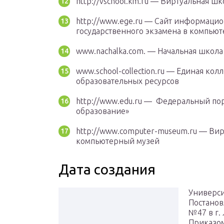
http://vschool.km.ru — Виртуальная 
http://www.ege.ru — Сайт информаци
государственного экзамена в компь
www.nachalka.com. — Начальная школа
www.school-collection.ru — Единая ко
образовательных ресурсов
http://www.edu.ru — Федеральный пор
образование»
http://www.computer-museum.ru — Ви
компьютерный музей
Дата создания
Универси
Постанов
№47 в г.
Приказом