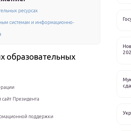
тельных ресурсах
Гос
нным системам и информационно-
а
Нов
202
ых образовательных
Мук
сда
ерации
ий сайт Президента
Ук
формационной поддержки