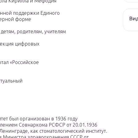
школа Кирилла и Мефодия
онной поддержки Единого
Ви
ютерной форме
 детям, родителям, учителям
ллекция цифровых
тал «Российское
ртуальный
тет был организован в 1936 году
лением Совнаркома РСФСР от 20.01.1936
 Ленинграде, как стоматологический институт.
 Министра здравоохранения СССР от