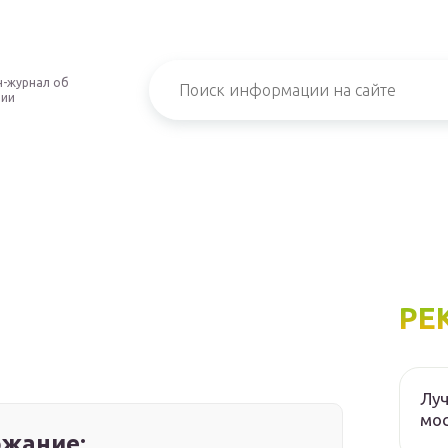
-журнал об
нии
РЕ
Луч
мос
жание: