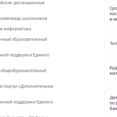
сийские дистанционные
Сро
пос
я олимпиада школьников
в м
ная информатика
аучный образовательный
Тит
онной поддержки Единого
Куд
ий общеобразовательный
мат
ый портал «Дополнительное
Дем
ционной поддержки Единого
по 
бан