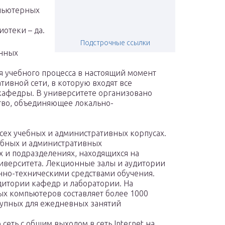
мпьютерных
иотеки – да.
Подстрочные ссылки
нных
 учебного процесса в настоящий момент
ивной сети, в которую входят все
кафедры. В университете организовано
во, объединяющее локально-
сех учебных и административных корпусах.
чебных и административных
х и подразделениях, находящихся на
ниверситета. Лекционные залы и аудитории
о-техническими средствами обучения.
итории кафедр и лаборатории. На
х компьютеров составляет более 1000
ступных для ежедневных занятий
еть с общим выходом в сеть Internet на