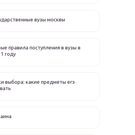
ударственные вузы москвы
ые правила поступления в вузы в
1 году
и выбора: какие предметы егэ
вать
раина