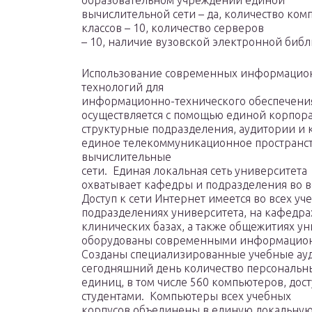
образовательном учреждении единой
вычислительной сети – да, количество ко
классов – 10, количество серверов
– 10, наличие вузовской электронной библ
Использование современных информацио
технологий для
информационно-технического обеспечения
осуществляется с помощью единой корпорат
структурные подразделения, аудитории и 
единое телекоммуникационное пространст
вычислительные
сети. Единая локальная сеть университета
охватывает кафедры и подразделения во в
Доступ к сети Интернет имеется во всех у
подразделениях университета, на кафедра
клинических базах, а также общежитиях у
оборудованы современными информационн
Созданы специализированные учебные ауд
сегодняшний день количество персональны
единиц, в том числе 560 компьютеров, до
студентами. Компьютеры всех учебных
корпусов объединены в единую локальную с