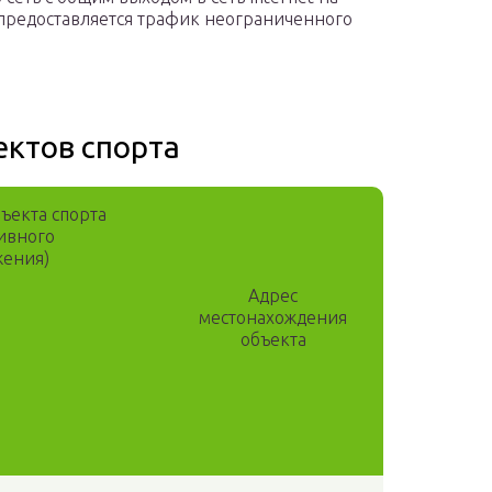
 предоставляется трафик неограниченного
ектов спорта
ъекта спорта
ивного
жения)
Адрес
местонахождения
объекта