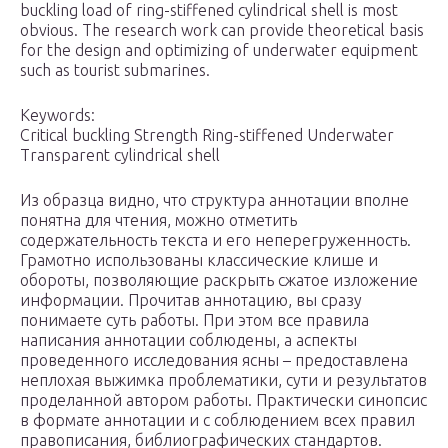
buckling load of ring-stiffened cylindrical shell is most
obvious. The research work can provide theoretical basis
for the design and optimizing of underwater equipment
such as tourist submarines.
Keywords:
Critical buckling Strength Ring-stiffened Underwater
Transparent cylindrical shell
Из образца видно, что структура аннотации вполне
понятна для чтения, можно отметить
содержательность текста и его неперегруженность.
Грамотно использованы классические клише и
обороты, позволяющие раскрыть сжатое изложение
информации. Прочитав аннотацию, вы сразу
понимаете суть работы. При этом все правила
написания аннотации соблюдены, а аспекты
проведенного исследования ясны – предоставлена
неплохая выжимка проблематики, сути и результатов
проделанной автором работы. Практически синопсис
в формате аннотации и с соблюдением всех правил
правописания, библиографических стандартов.