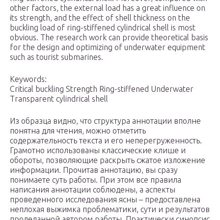
other factors, the external load has a great influence on
its strength, and the effect of shell thickness on the
buckling load of ring-stiffened cylindrical shell is most
obvious. The research work can provide theoretical basis
for the design and optimizing of underwater equipment
such as tourist submarines.
Keywords:
Critical buckling Strength Ring-stiffened Underwater
Transparent cylindrical shell
Из образца видно, что структура аннотации вполне
понятна для чтения, можно отметить
содержательность текста и его неперегруженность.
Грамотно использованы классические клише и
обороты, позволяющие раскрыть сжатое изложение
информации. Прочитав аннотацию, вы сразу
понимаете суть работы. При этом все правила
написания аннотации соблюдены, а аспекты
проведенного исследования ясны – предоставлена
неплохая выжимка проблематики, сути и результатов
проделанной автором работы. Практически синопсис