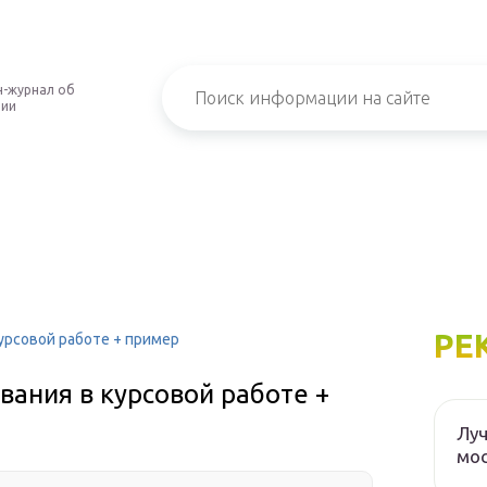
-журнал об
нии
РЕ
урсовой работе + пример
вания в курсовой работе +
Луч
мос