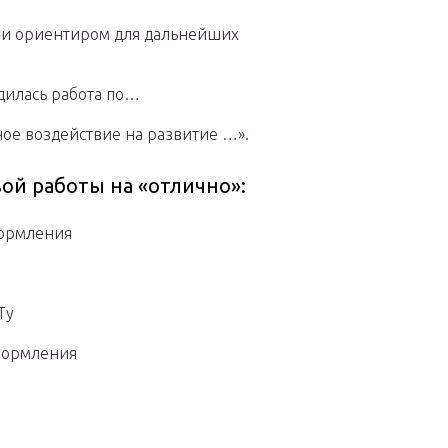
ли ориентиром для дальнейших
дилась работа по…
ное воздействие на развитие …».
ой работы на «отлично»:
формления
Ту
формления