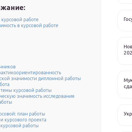
жание:
Гос
в курсовой работе
чимость в курсовой работе
Нов
202
очников
практикоориентированность
ской значимости дипломной работы
Мук
бота
сда
 темы курсовой работы
ическую значимость исследования
аботы
Ук
рсовой: план работы
ти курсового проекта
ь курсовой работы