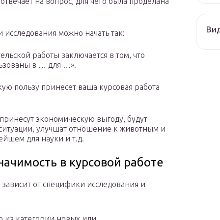
отвечает на вопрос, для чего была проделана
Ви
 исследования можно начать так:
ельской работы заключается в том, что
ьзованы в … для …».
кую пользу принесет ваша курсовая работа
 принесут экономическую выгоду, будут
ситуации, улучшат отношение к животным и
ейшем для науки и т.д.
начимость в курсовой работе
 зависит от специфики исследования и
о из категории новых или