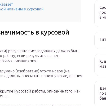
 хватает
Сро
ой новизны в курсовой
пос
в м
значимость в курсовой
Тит
сти) результатов исследования должно быть
 работу, если результаты вашего
ическое применение.
Куд
мат
аружено (изобретено) что-то новое (не
ния должны описывать новизну исследования
Дем
крытие курсовой работы, описание того, как
по 
нены.
бан