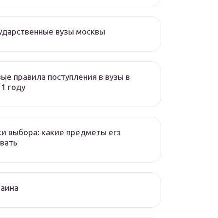
ударственные вузы москвы
ые правила поступления в вузы в
1 году
и выбора: какие предметы егэ
вать
раина