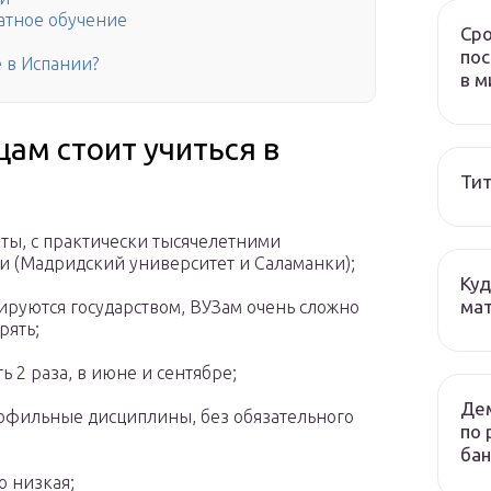
атное обучение
Сро
пос
 в Испании?
в м
цам стоит учиться в
Тит
ты, с практически тысячелетними
 (Мадридский университет и Саламанки);
Куд
мат
ируются государством, ВУЗам очень сложно
рять;
 2 раза, в июне и сентябре;
Дем
рофильные дисциплины, без обязательного
по 
бан
о низкая;