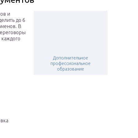
ов и
делить до 6
аменов. В
 переговоры
я каждого
Дополнительное
профессиональное
образование
овка