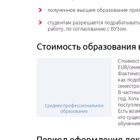
полученное высшее образование приз
студентам разрешается подрабатывать п
работу, по согласованию с ВУЗом.
Стоимость образования 
Стоимост
EUR/семе
Фактичес
как подо
семестро
В частны
год. Хоть
поступле
Среднее профессиональное
Есть воз
образование
что суще
обучение
Период оформления до