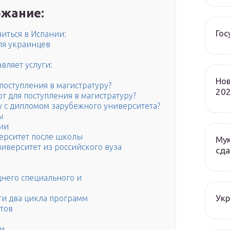
жание:
Гос
читься в Испании:
ля украинцев
вляет услуги:
Нов
 поступления в магистратуру?
202
т для поступления в магистратуру?
ру с дипломом зарубежного университета?
ы
нии
верситет после школы
Мук
ниверситет из российского вуза
сда
днего специального и
Ук
ти два цикла программ
тов
ти