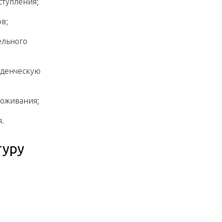
ступления;
в;
ельного
уденческую
роживания;
.
туру