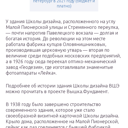
петербург в 2021 году (бюджет и
платно)
У здания Школы дизайна, расположенного на углу
Малой Пионерской улицы и Стремянного переулка,
— почти напротив Павелецкого вокзала — долгая и
богатая история. До революции на этом месте
работала фабрика купцов Оловянишниковых,
производившая церковную утварь — вторая по
величине среди подобных московских предприятий,
а в 1926 году сюда переехал оптико-механический
завод «Геодезия», где изготавливали знаменитые
фотоаппараты «Лейка».
Подробнее об истории здания Школы дизайна ВШЭ
можно прочитать в проекте Вышка.Фундамент.
В 1938 году было завершено строительство
современного здания, которое уже стало
своеобразной визитной карточкой Школы дизайна.
Крыло дома, расположенное на Малой Пионерской,
сейчас как раз соединяется с бывшей фабрикой