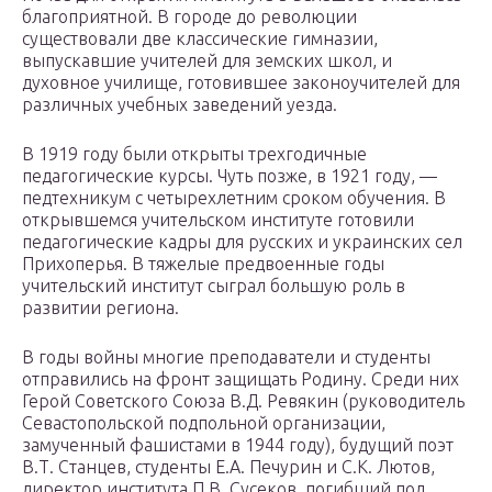
благоприятной. В городе до революции
существовали две классические гимназии,
выпускавшие учителей для земских школ, и
духовное училище, готовившее законоучителей для
различных учебных заведений уезда.
В 1919 году были открыты трехгодичные
педагогические курсы. Чуть позже, в 1921 году, —
педтехникум с четырехлетним сроком обучения. В
открывшемся учительском институте готовили
педагогические кадры для русских и украинских сел
Прихоперья. В тяжелые предвоенные годы
учительский институт сыграл большую роль в
развитии региона.
В годы войны многие преподаватели и студенты
отправились на фронт защищать Родину. Среди них
Герой Советского Союза В.Д. Ревякин (руководитель
Севастопольской подпольной организации,
замученный фашистами в 1944 году), будущий поэт
В.Т. Станцев, студенты Е.А. Печурин и С.К. Лютов,
директор института П.В. Сусеков, погибший под