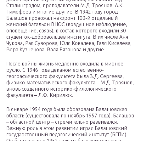
Сталинградом, преподаватели М.Д. Троянов, А.К.
Тимофеев и многие другие. В 1942 году город
Балашов провожал на фронт 100-й отдельный
женский батальон ВНОС (воздушное наблюдение,
оповещение, связь), в состав которого входили 30
студенток-добровольцев института. В их числе Аня
Чукова, Рая Суворова, Юля Ковалева, Галя Киселева,
Вера Кузнецова, Валя Рязанова и другие.
После войны жизнь медленно входила в мирное
русло. С 1946 года деканом естественно-
географического факультета была З.Д. Сергеева,
физико-математического факультета – М.Д. Троянов,
вновь созданного историко-филологического
факультета – Л.Ф. Кирилюк.
В январе 1954 года была образована Балашовская
область (существовала по ноябрь 1957 года). Балашов
– областной центр – стремительно развивался.
Важную роль в этом развитии играл Балашовский
государственный педагогический институт (БГПИ).
Он был создан в 1952 году на базе учительского