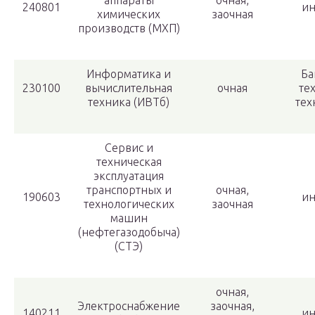
аппараты
очная,
240801
и
химических
заочная
производств (МХП)
Информатика и
Ба
230100
вычислительная
очная
те
техника (ИВТб)
тех
Сервис и
техническая
эксплуатация
транспортных и
очная,
190603
и
технологических
заочная
машин
(нефтегазодобыча)
(СТЭ)
очная,
Электроснабжение
заочная,
140211
и