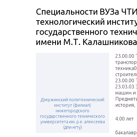
Специальности ВУЗа ЧТИ
технологический инстит
государственного технич
имени М.Т. Калашников
23.00.00
транспор
техника0
строител
23.00.00
23.03.03
машин и
Предметы
Дзержинский политехнический
история,
институт (филиал)
нижегородского
государственного технического
4.00 лет
университета им. р.е. алексеева
(дпи нгту)
бакалавр