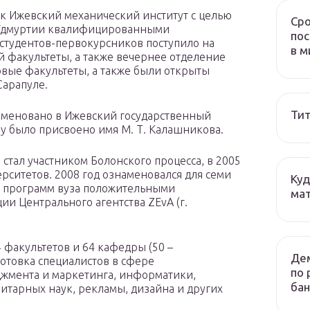
ак Ижевский механический институт с целью
Сро
 Удмуртии квалифицированными
пос
 студентов-первокурсников поступило на
в м
 факультеты, а также вечернее отделение
вые факультеты, а также были открыты
Сарапуле.
Тит
меновано в Ижевский государственный
узу было присвоено имя М. Т. Калашникова.
 стал участником Болонского процесса, в 2005
рситетов. 2008 год ознаменовался для семи
Куд
х программ вуза положительными
мат
и Центрального агентства ZEvA (г.
 факультетов и 64 кафедры (50 –
Дем
отовка специалистов в сфере
по 
жмента и маркетинга, информатики,
бан
итарных наук, рекламы, дизайна и других