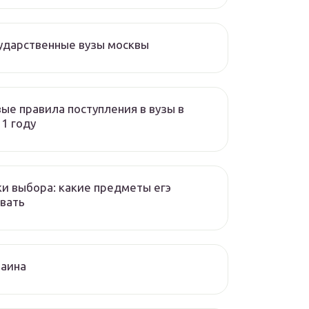
ударственные вузы москвы
ые правила поступления в вузы в
1 году
и выбора: какие предметы егэ
вать
раина