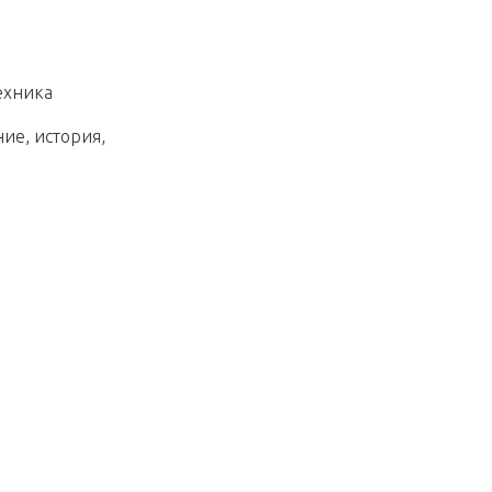
ехника
ие, история,