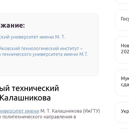
Гос
жание:
кий университет имени М. Т.
Нов
йковский технологический институт –
202
 технического университета имени М.Т.
Мук
сда
ый технический
. Калашникова
Ук
ниверситет имени
М. Т. Калашникова (ИжГТУ)
е политехнического направления в