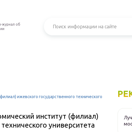
-журнал об
нии
РЕ
(филиал) ижевского государственного технического
омический институт (филиал)
Луч
мос
 технического университета