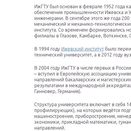
ИжГТУ был основан в феврале 1952 года к
обеспечения промышленности Ижевска и
инженерами. В сентябре этого же года 200
механический и механико-технологический
института. Со временем формировались но
филиалы в Глазове, Камбарке, Воткинске, 
В 1994 году
Ижевский институт
было переи
технический университет, а в 2012 году в
В 2004 году ИжГТУ в числе первых в России
– вступил в Европейскую ассоциацию униве
направлений бакалаврских и магистерски
результатами в международной аккредитаци
Ганновер, Германия).
Структура университета включает в себя 14
профилирующих), на которых ведётся подг
машиностроения, приборостроения, менед
экономики, прикладной математики, гуман
направлений.