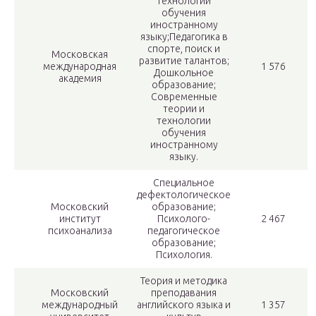
технологии
обучения
иностранному
языку;Педагогика в
спорте, поиск и
Московская
развитие талантов;
международная
1 576
Дошкольное
академия
образование;
Современные
теории и
технологии
обучения
иностранному
языку.
Специальное
дефектологическое
Московский
образование;
институт
Психолого-
2 467
психоанализа
педагогическое
образование;
Психология.
Теория и методика
Московский
преподавания
международный
английского языка и
1 357