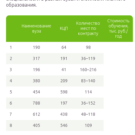
образования.
Стоимость
Количество
Наименование
обучения,
КЦП
мест по
вуза
тыс. руб./
контракту
год
1
190
64
98
2
317
191
36–119
3
196
41
160–216
4
380
209
83–140
5
454
598
114
6
788
197
36–152
7
612
438
48–118
8
405
546
109