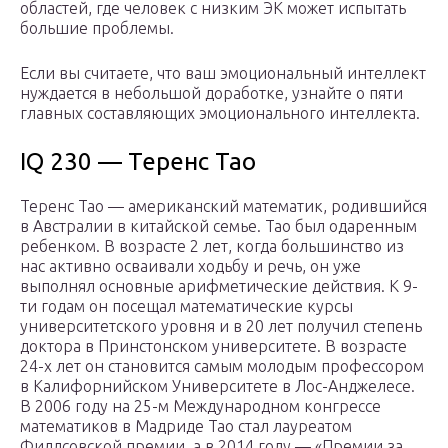
областей, где человек с низким ЭК может испытать
большие проблемы.
Если вы считаете, что ваш эмоциональный интеллект
нуждается в небольшой доработке, узнайте о пяти
главных составляющих эмоционального интеллекта.
IQ 230 — Теренс Тао
Теренс Тао — американский математик, родившийся
в Австралии в китайской семье. Тао был одаренным
ребенком. В возрасте 2 лет, когда большинство из
нас активно осваивали ходьбу и речь, он уже
выполнял основные арифметические действия. К 9-
ти годам он посещал математические курсы
университетского уровня и в 20 лет получил степень
доктора в Принстонском университете. В возрасте
24-х лет он становится самым молодым профессором
в Калифорнийском Университете в Лос-Анджелесе.
В 2006 году на 25-м Международном конгрессе
математиков в Мадриде Тао стал лауреатом
Филдсовской премии, а в 2014 году — «Премии за