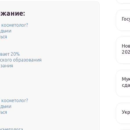
жание:
Гос
 косметолог?
юдьми
ться
Нов
202
ывает 20%
нского образования
азания
Мук
сда
 косметолог?
юдьми
Ук
ться
осметолога