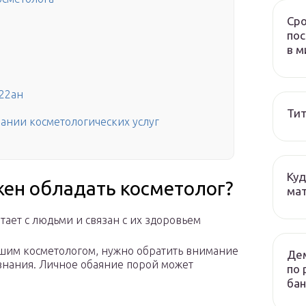
Сро
пос
в м
422ан
Тит
ании косметологических услуг
Куд
ен обладать косметолог?
мат
ает с людьми и связан с их здоровьем
рошим косметологом, нужно обратить внимание
Дем
знания. Личное обаяние порой может
по 
бан