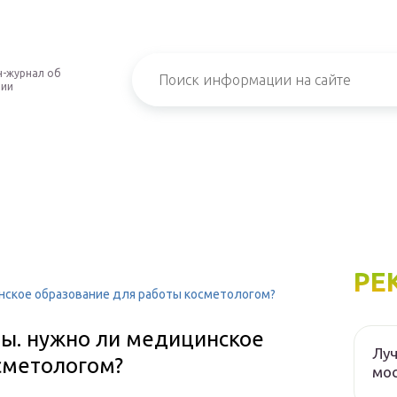
-журнал об
нии
РЕ
инское образование для работы косметологом?
ты. нужно ли медицинское
Луч
сметологом?
мос