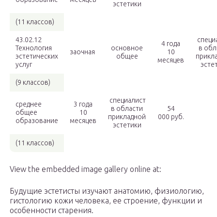
эстетики
(11 классов)
43.02.12
специ
4 года
Технология
основное
в обл
заочная
10
эстетических
общее
прикл
месяцев
услуг
эсте
(9 классов)
специалист
среднее
3 года
в области
54
общее
10
прикладной
000 руб.
образование
месяцев
эстетики
(11 классов)
View the embedded image gallery online at:
Будущие эстетисты изучают анатомию, физиологию,
гистологию кожи человека, ее строение, функции и
особенности старения.