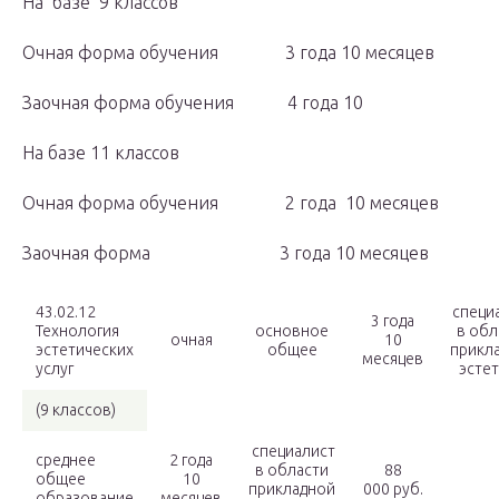
На базе 9 классов
Очная форма обучения 3 года 10 месяцев
Заочная форма обучения 4 года 10
На базе 11 классов
Очная форма обучения 2 года 10 месяцев
Заочная форма 3 года 10 месяцев
43.02.12
специ
3 года
Технология
основное
в обл
очная
10
эстетических
общее
прикл
месяцев
услуг
эсте
(9 классов)
специалист
среднее
2 года
в области
88
общее
10
прикладной
000 руб.
образование
месяцев