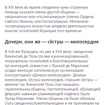
В XIV веке во время эпидемии чумы огромную
помощь оказали члены другой общины —
«иоаннитки» или «госпитальерки» (члены Ордена
Святого Иоанна, или Госпитальеры). Монахини-
госпитальерки полностью владели деятельностью
многих госпиталей Франции того времени.
Дочери, они же — сёстры — милосердия
В той же Франции, но уже в XVII веке, священник
Викентий де Поль (позже канонизированный),
покровитель госпиталей и благотворительных
организаций, совместно с Луизой де Мариньяк
создал женскую католическую организацию
(конгрегацию) «Дочери милосердия». Дочери
милосердия, сёстры милосердия, старшие сёстры —
именно так Викентий Поль стал называть
служительниц общины. Настоятельницей, обучающей
девушек навыкам ухаживающей сиделки, была
Луиза Мариньяк. Члены общины не были обязаны
стать священнослужительницами и не принимали на