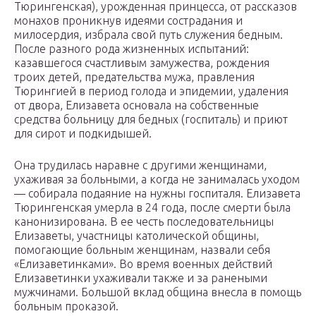
Тюрингенская), урожденная принцесса, от рассказов
монахов проникнув идеями сострадания и
милосердия, избрала свой путь служения бедным.
После разного рода жизненных испытаний:
казавшегося счастливым замужества, рождения
троих детей, предательства мужа, правления
Тюрингией в период голода и эпидемии, удаления
от двора, Елизавета основала на собственные
средства больницу для бедных (госпиталь) и приют
для сирот и подкидышей.
Она трудилась наравне с другими женщинами,
ухаживая за больными, а когда не занималась уходом
— собирала подаяние на нужны госпиталя. Елизавета
Тюрингенская умерла в 24 года, после смерти была
канонизирована. В ее честь последовательницы
Елизаветы, участницы католической общины,
помогающие больным женщинам, назвали себя
«Елизаветинками». Во время военных действий
Елизаветинки ухаживали также и за ранеными
мужчинами. Большой вклад община внесла в помощь
больным проказой.