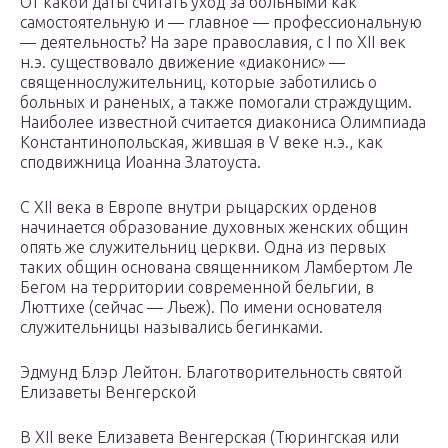
От какой даты считать уход за больными как
самостоятельную и — главное — профессиональную
— деятельность? На заре православия, c I по XII век
н.э. существовало движение «диаконис» —
священнослужительниц, которые заботились о
больных и раненых, а также помогали страждущим.
Наиболее известной считается диакониса Олимпиада
Константинопольская, жившая в V веке н.э., как
сподвижница Иоанна Златоуста.
С XII века в Европе внутри рыцарских орденов
начинается образование духовных женских общин
опять же служительниц церкви. Одна из первых
таких общин основана священником Ламбертом Ле
Бегом на территории современной бельгии, в
Люттихе (сейчас — Льеж). По имени основателя
служительницы назывались бегинками.
Эдмунд Блэр Лейтон. Благотворительность святой
Елизаветы Венгерской
В XII веке Елизавета Венгерская (Тюрингская или