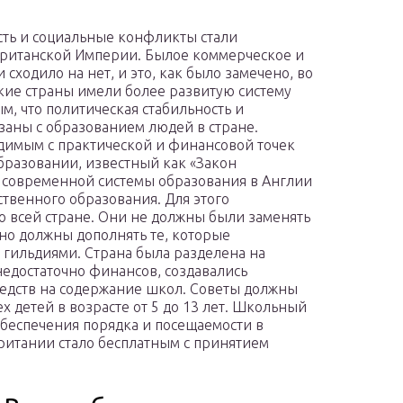
сть и социальные конфликты стали
Британской Империи. Былое коммерческое и
сходило на нет, и это, как было замечено, во
ские страны имели более развитую систему
м, что политическая стабильность и
аны с образованием людей в стране.
димым с практической и финансовой точек
образовании, известный как «Закон
 современной системы образования в Англии
твенного образования. Для этого
о всей стране. Они не должны были заменять
 но должны дополнять те, которые
 гильдиями. Страна была разделена на
 недостаточно финансов, создавались
редств на содержание школ. Советы должны
х детей в возрасте от 5 до 13 лет. Школьный
обеспечения порядка и посещаемости в
ритании стало бесплатным с принятием