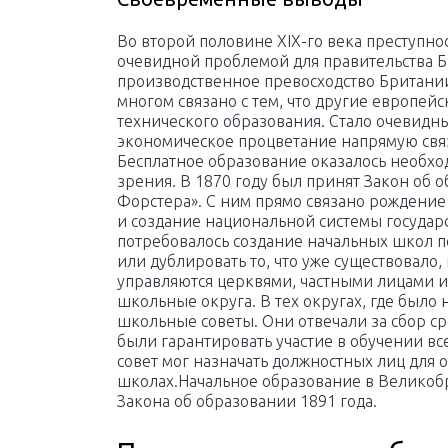
Во второй половине XIX-го века преступно
очевидной проблемой для правительства 
производственное превосходство Британии 
многом связано с тем, что другие европей
технического образования. Стало очевидны
экономическое процветание напрямую связ
Бесплатное образование оказалось необхо
зрения. В 1870 году был принят Закон об 
Форстера». С ним прямо связано рождение
и создание национальной системы государс
потребовалось создание начальных школ п
или дублировать то, что уже существовало,
управляются церквями, частными лицами и
школьные округа. В тех округах, где было
школьные советы. Они отвечали за сбор с
были гарантировать участие в обучении все
совет мог назначать должностных лиц для 
школах.Начальное образование в Великоб
Закона об образовании 1891 года.