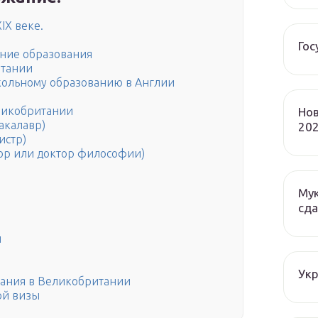
IX веке.
Гос
ние образования
итании
кольному образованию в Англии
ликобритании
Нов
бакалавр)
202
истр)
тор или доктор философии)
Мук
сда
и
Ук
вания в Великобритании
ой визы