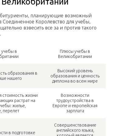
в Великобритании
 абитуриенты, планирующие возможный
в Соединенное Королевство для учебы,
щательно взвесить все за и против такого
.
 учебы в
Плюсы учебы в
британии
Великобритании
Высокий уровень
сть образования в
образования и ценность
ыше нашего
диплома во всем мире
я стоимость жизни
Возможности
ающих растрат на
трудоустройства в
чебы: жилье,
Европе и европейская
, перелет
зарплата
Совершенствование
английского языка,
сти в подготовке
который является