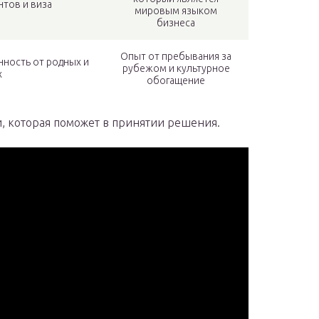
нтов и виза
мировым языком
бизнеса
Опыт от пребывания за
нность от родных и
рубежом и культурное
х
обогащение
, которая поможет в принятии решения.