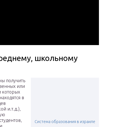
реднему, школьному
ны получить
твенных или
и которых
находятся в
цев
й и.т.д.),
бую
студентов,
Система образования в израиле
и