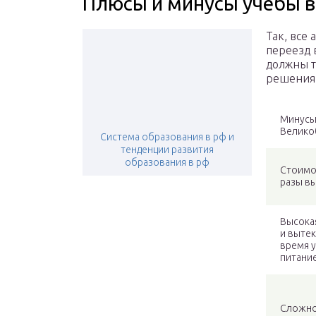
Плюсы и минусы учебы 
Так, все
переезд 
должны т
решения
Минусы
Велико
Система образования в рф и
тенденции развития
образования в рф
Стоимо
разы в
Высока
и вытек
время у
питание
Сложно