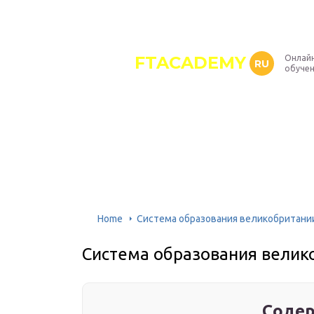
FTACADEMY
Онлайн
RU
обуче
Home
Система образования великобритани
Система образования велик
Содер