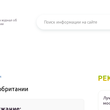
-журнал об
нии
РЕ
и
обритании
Луч
мос
жание: