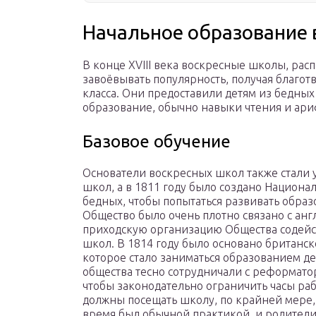
Начальное образование в
В конце XVIII века воскресные школы, рас
завоёвывать популярность, получая благо
класса. Они предоставили детям из бедных
образование, обычно навыки чтения и ар
Базовое обучение
Основатели воскресных школ также стали 
школ, а в 1811 году было создано Национ
бедных, чтобы попытаться развивать обра
Общество было очень плотно связано с анг
приходскую организацию Общества содейст
школ. В 1814 году было основано британс
которое стало заниматься образованием д
общества тесно сотрудничали с реформатор
чтобы законодательно ограничить часы раб
должны посещать школу, по крайней мере, 
время был обычной практикой, и родители