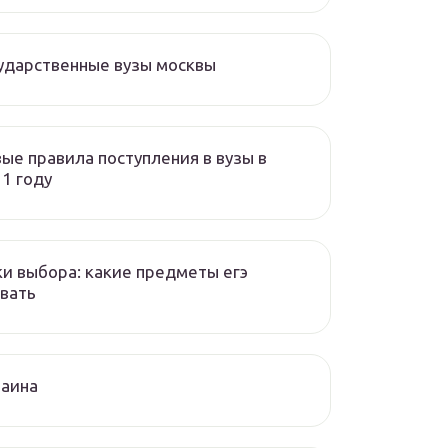
ударственные вузы москвы
ые правила поступления в вузы в
1 году
и выбора: какие предметы егэ
вать
раина