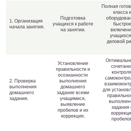
Полная готов
класса 
Подготовка
оборудован
1. Организация
учащихся к работе
быстро
начала занятия.
на занятии.
включен
учащихся
деловой ри
Оптимальн
Установление
сочетани
правильности и
контроля
осознанности
самоконтро
2. Проверка
выполнения
взаимоконт
выполнения
домашнего
для установ
домашнего
задание всеми
правильно
задания.
учащимися,
выполнен
выявление
задания 
пробелов и их
коррекци
коррекция.
пробелов