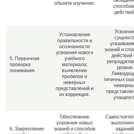
овладен
объекте изучения.
способа
действий
Усвоени
Установление
сущност
правильности и
усваивае
осознанности
знаний и спо
усвоения нового
действий 
5. Первичная
учебного
репродукти
проверка
материала;
уровне.
понимания.
выявление
Ликвидац
пробелов и
типичных оши
неверных
неверны
представлений и
представлен
их коррекция.
учащихся
Обеспечение
Самостояте
усвоения новых
выполнен
6. Закрепление
знаний и способов
заданий