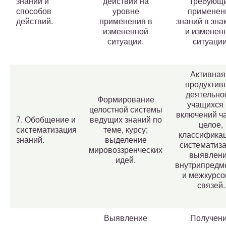
знаний и
действий на
требующ
способов
уровне
применен
действий.
применения в
знаний в зна
измененной
и изменен
ситуации.
ситуации
Активная
продуктив
деятельно
Формирование
учащихся 
целостной системы
включений ча
7. Обобщение и
ведущих знаний по
целое,
систематизация
теме, курсу;
классификац
знаний.
выделение
систематиза
мировоззренческих
выявлен
идей.
внутрипредм
и межкурс
связей.
Выявление
Получен