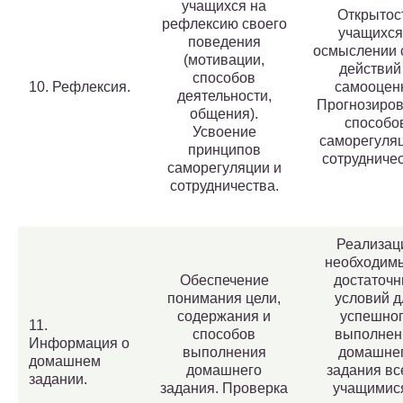
учащихся на
Открытос
рефлексию своего
учащихся
поведения
осмыслении 
(мотивации,
действий
способов
10. Рефлексия.
самооценк
деятельности,
Прогнозиро
общения).
способо
Усвоение
саморегуляц
принципов
сотрудничес
саморегуляции и
сотрудничества.
Реализац
необходим
Обеспечение
достаточ
понимания цели,
условий д
содержания и
успешно
11.
способов
выполнен
Информация о
выполнения
домашне
домашнем
домашнего
задания вс
задании.
задания. Проверка
учащимис