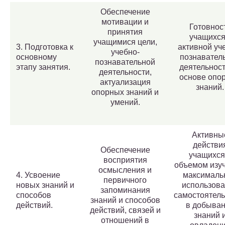
Обеспечение
мотивации и
Готовнос
принятия
учащихся
учащимися цели,
3. Подготовка к
активной уч
учебно-
основному
познавател
познавательной
этапу занятия.
деятельност
деятельности,
основе опо
актуализация
знаний.
опорных знаний и
умений.
Активны
действи
Обеспечение
учащихся
восприятия
объемом изуч
осмысления и
4. Усвоение
максималь
первичного
новых знаний и
использов
запоминания
способов
самостоятель
знаний и способов
действий.
в добыва
действий, связей и
знаний 
отношений в