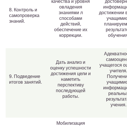
качества и уровня
достовер
овладения
информаци
8. Контроль и
знаниями л
достижении 
самопроверка
способами
учащими
знаний.
действий,
планируе
обеспечение их
результат
коррекции.
обучения
Адекватно
самооцен
Дать анализ и
учащегося о
оценку успешности
учителя
достижения цели и
9. Подведение
Получен
наметить
итогов занятий.
учащими
перспективу
информаци
последующей
реальны
работы.
результат
учения.
Мобилизация