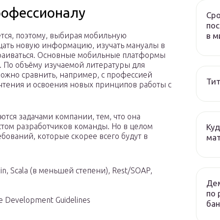
рофессионалу
Сро
пос
в м
тся, поэтому, выбирая мобильную
щать новую информацию, изучать мануалы в
траиваться. Основные мобильные платформы
. По объёму изучаемой литературы для
ожно сравнить, например, с профессией
Тит
 чтения и освоения новых принципов работы с
тся задачами компании, тем, что она
стом разработчиков команды. Но в целом
Куд
бований, которые скорее всего будут в
мат
in, Scala (в меньшей степени), Rest/SOAP,
Дем
по 
le Development Guidelines
бан