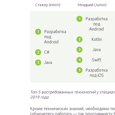
Стажёр (Intern)
Младший (Junior)
Разработка
под
Android
Разработка
под
Kotlin
Android
Java
C#
Swift
Java
Разработка
под iOS
Топ-5 востребованных технологий у специал
2019 года
Кроме технических знаний, необходимо по
собираетесь работать — так программисту