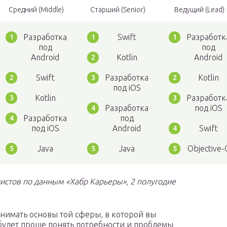
Средний (Middle)
Старший (Senior)
Ведущий (Lead)
Разработка
Swift
Разработк
под
под
Android
Kotlin
Android
Swift
Разработка
Kotlin
под iOS
Kotlin
Разработк
Разработка
под iOS
Разработка
под
под iOS
Android
Swift
Java
Java
Objective-
истов по данным «Хабр Карьеры», 2 полугодие
нимать основы той сферы, в которой вы
 будет проще понять потребности и проблемы