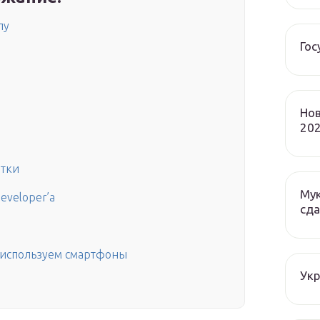
лу
Гос
Нов
202
отки
Мук
eveloper’а
сда
 используем смартфоны
Ук