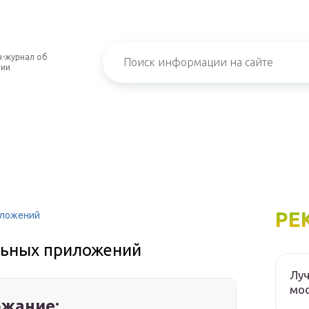
-журнал об
нии
РЕ
иложений
льных приложений
Луч
мос
жание: