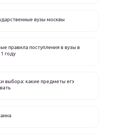
ударственные вузы москвы
ые правила поступления в вузы в
1 году
и выбора: какие предметы егэ
вать
раина