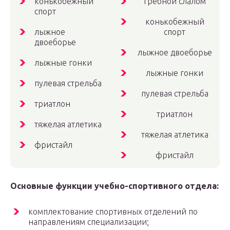
конькобежный
гребной слалом
спорт
конькобежный
лыжное
спорт
двоеборье
лыжное двоеборье
лыжные гонки
лыжные гонки
пулевая стрельба
пулевая стрельба
триатлон
триатлон
тяжелая атлетика
тяжелая атлетика
фристайл
фристайл
Основные функции учебно-спортивного отдела:
комплектование спортивных отделений по
направлениям специализации;