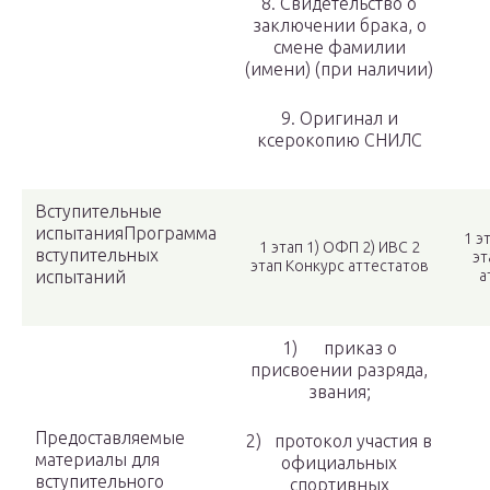
8. Свидетельство о
заключении брака, о
смене фамилии
(имени) (при наличии)
9. Оригинал и
ксерокопию СНИЛС
Вступительные
испытанияПрограмма
1 э
1 этап 1) ОФП 2) ИВС 2
вступительных
эт
этап Конкурс аттестатов
испытаний
а
1) приказ о
присвоении разряда,
звания;
Предоставляемые
2) протокол участия в
материалы для
официальных
вступительного
спортивных