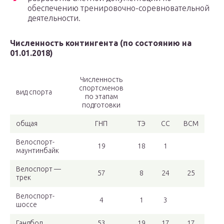
обеспечению тренировочно-соревновательной
деятельности.
Численность контингента (по состоянию на
01.01.2018)
Численность
спортсменов
вид спорта
по этапам
подготовки
общая
ГНП
ТЭ
СС
ВСМ
Велоспорт-
19
18
1
маунтинбайк
Велоспорт —
57
8
24
25
трек
Велоспорт-
4
1
3
шоссе
Гандбол
53
19
17
17