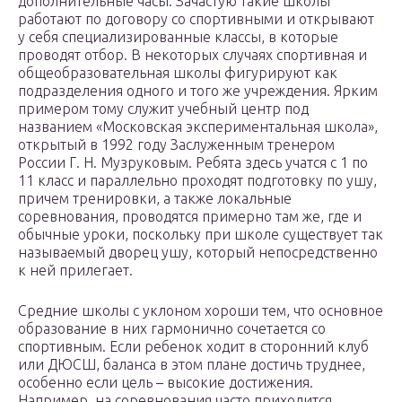
дополнительные часы. Зачастую такие школы
работают по договору со спортивными и открывают
у себя специализированные классы, в которые
проводят отбор. В некоторых случаях спортивная и
общеобразовательная школы фигурируют как
подразделения одного и того же учреждения. Ярким
примером тому служит учебный центр под
названием «Московская экспериментальная школа»,
открытый в 1992 году Заслуженным тренером
России Г. Н. Музруковым. Ребята здесь учатся с 1 по
11 класс и параллельно проходят подготовку по ушу,
причем тренировки, а также локальные
соревнования, проводятся примерно там же, где и
обычные уроки, поскольку при школе существует так
называемый дворец ушу, который непосредственно
к ней прилегает.
Средние школы с уклоном хороши тем, что основное
образование в них гармонично сочетается со
спортивным. Если ребенок ходит в сторонний клуб
или ДЮСШ, баланса в этом плане достичь труднее,
особенно если цель – высокие достижения.
Например, на соревнования часто приходится