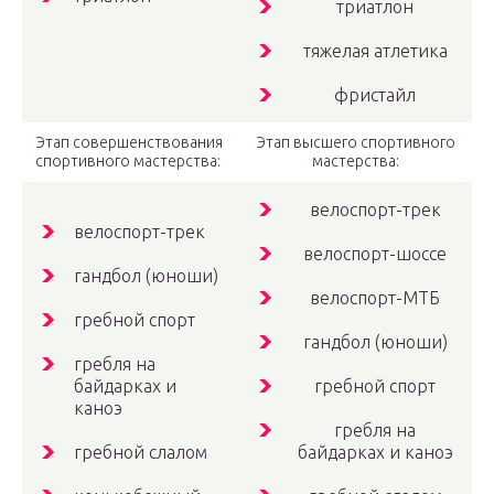
триатлон
тяжелая атлетика
фристайл
Этап совершенствования
Этап высшего спортивного
спортивного мастерства:
мастерства:
велоспорт-трек
велоспорт-трек
велоспорт-шоссе
гандбол (юноши)
велоспорт-МТБ
гребной спорт
гандбол (юноши)
гребля на
байдарках и
гребной спорт
каноэ
гребля на
гребной слалом
байдарках и каноэ