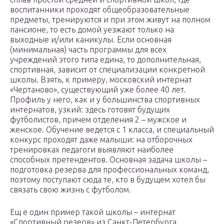
воспитанники проходят общеобразовательные
предметы, тренируются и при этом живут на полном
пансионе, то есть домой уезжают только на
выходные и/или каникулы. Если основная
(минимальная) часть программы для всех
учреждений этого типа едина, то дополнительная,
спортивная, зависит от специализации конкретной
школы. Взять, к примеру, московский интернат
«Чертаново», существующий уже более 40 лет.
Профиль у него, как и у большинства спортивных
интернатов, узкий: здесь готовят будущих
футболистов, причем отделения 2 – мужское и
женское. Обучение ведется с 1 класса, и специальный
конкурс проходят даже малыши: на отборочных
тренировках педагоги выявляют наиболее
способных претендентов. Основная задача школы –
подготовка резерва для профессиональных команд,
поэтому поступают сюда те, кто в будущем хотел бы
связать свою жизнь с футболом.
Ещ е один пример такой школы – интернат
«Спортивный резерв» из Санкт-Петербурга.