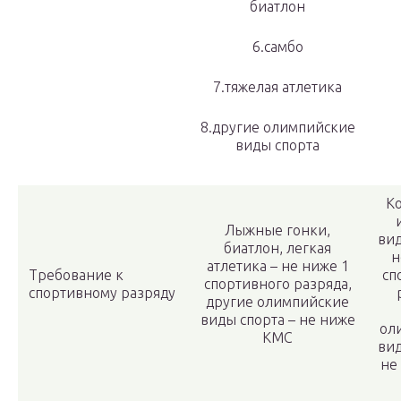
биатлон
6.самбо
7.тяжелая атлетика
8.другие олимпийские
виды спорта
К
Лыжные гонки,
вид
биатлон, легкая
н
атлетика – не ниже 1
Требование к
сп
спортивного разряда,
спортивному разряду
другие олимпийские
виды спорта – не ниже
ол
КМС
вид
не