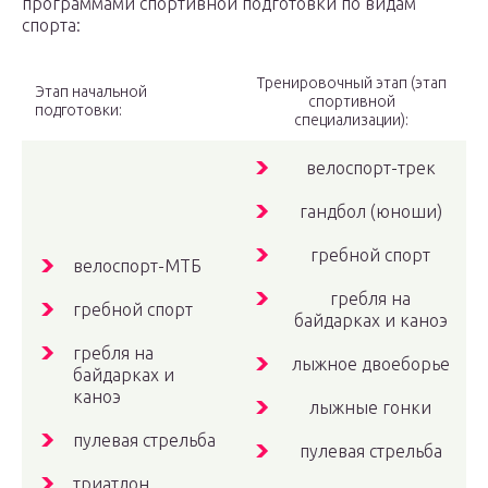
программами спортивной подготовки по видам
спорта:
Тренировочный этап (этап
Этап начальной
спортивной
подготовки:
специализации):
велоспорт-трек
гандбол (юноши)
гребной спорт
велоспорт-МТБ
гребля на
гребной спорт
байдарках и каноэ
гребля на
лыжное двоеборье
байдарках и
каноэ
лыжные гонки
пулевая стрельба
пулевая стрельба
триатлон