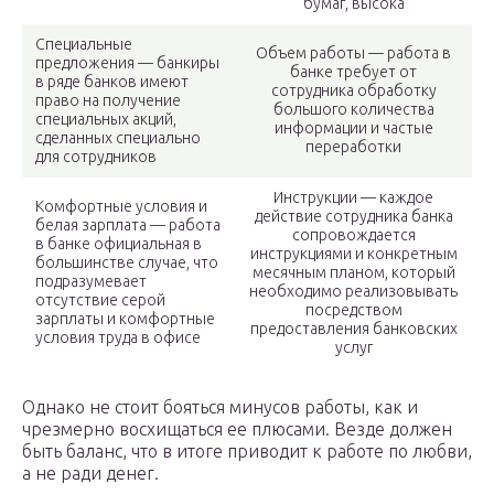
бумаг, высока
Специальные
Объем работы — работа в
предложения — банкиры
банке требует от
в ряде банков имеют
сотрудника обработку
право на получение
большого количества
специальных акций,
информации и частые
сделанных специально
переработки
для сотрудников
Инструкции — каждое
Комфортные условия и
действие сотрудника банка
белая зарплата — работа
сопровождается
в банке официальная в
инструкциями и конкретным
большинстве случае, что
месячным планом, который
подразумевает
необходимо реализовывать
отсутствие серой
посредством
зарплаты и комфортные
предоставления банковских
условия труда в офисе
услуг
Однако не стоит бояться минусов работы, как и
чрезмерно восхищаться ее плюсами. Везде должен
быть баланс, что в итоге приводит к работе по любви,
а не ради денег.