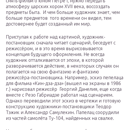
снять фильм о юном Петре I, нужно передать
атмосферу царских хором XVII века, воссоздать
предметы быта. И чем больше художник знает, чем
больше предметов того времени он видел, тем
достовернее будет созданный им мир.
Приступая к работе над картиной, художник-
постановщик сначала читает сценарий, беседует с
режиссёром, и в это время вырисовывается
концепция будущего оформления. Не всегда
художник отталкивается от эпохи, в которой
разворачивается действие, в некоторых случаях он
полагается на свою фантазию и фантазию
режиссёра-постановщика. Например, эскиз пепелаца
для фильма «Кин-дза-дза» (вышел на экраны в 1986
г.) нарисовал режиссёр Георгий Данелия, еще когда
вместе с Резо Габриадзе работал над сценарием.
Однако переводили этот эскиз в чертежи и готовую
конструкцию художники-постановщики Теодор
Тэжик и Александр Самулекин. Папелац соорудили
из частей самолёта Ту-104, найденных на свалке.