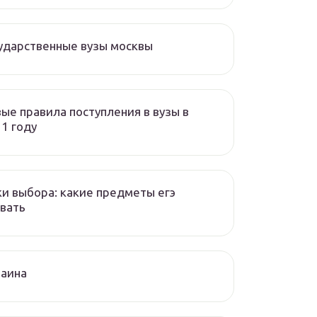
ударственные вузы москвы
ые правила поступления в вузы в
1 году
и выбора: какие предметы егэ
вать
раина