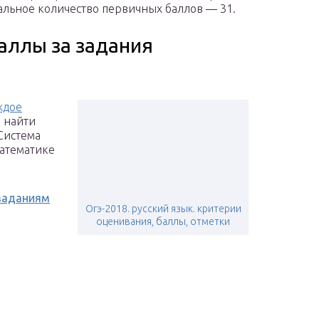
альное количество первичных баллов — 31.
аллы за задания
ждое
 найти
Система
атематике
 заданиям
Огэ-2018. русский язык. критерии
оценивания, баллы, отметки