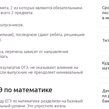
Сро
дмета, 2 из которых являются обязательными.
пос
всего 2 предмета:
в м
выпускников.
фильная), последнюю сдают ребята, решившие
;
Тит
а, перечень зависит от направления
пать.
Куд
 результатов ОГЭ, не оказывают влияние на
мат
 если выпускник не преодолеет минимальный
Э по математике
Дем
по 
бан
оду ЕГЭ по математике разделили на базовый
ьный уровни. Это упростило жизнь