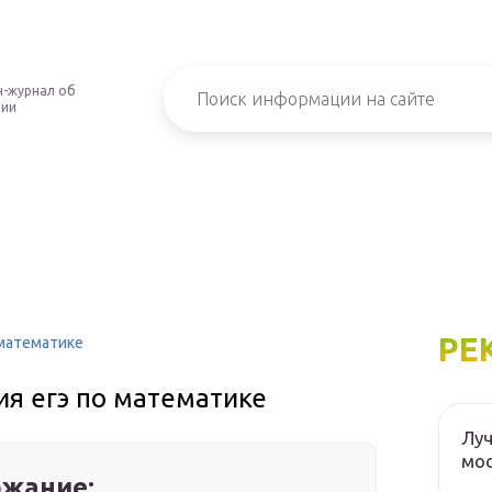
-журнал об
нии
РЕ
 математике
ия егэ по математике
Луч
мос
жание: