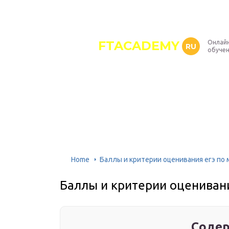
FTACADEMY
Онлайн
RU
обуче
Home
Баллы и критерии оценивания егэ по
Баллы и критерии оцениван
Содер