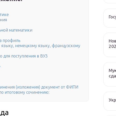
атике
Гос
ания
ьной математики
ка профиль
Нов
 языку, немецкому языку, французскому
202
о для поступления в ВУЗ
е
Мук
сда
чинения (изложения) документ от ФИПИ
о итоговому сочинению:
Ук
ода